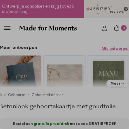
/
Ontwerp je schoolset en krijg tot €15
+
4.51
5
17.150
stapelkorting
reviews
-
0
Meer ontwerpen
Alle ontwerpe
Meer
Geboorte
Geboortekaartjes
Betonlook geboortekaartje met goudfolie
Bestel een
gratis 1e proefdruk
met code
GRATISPROEF