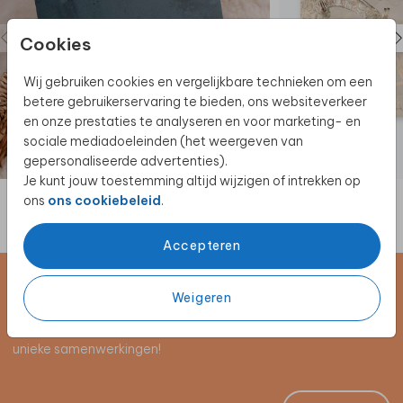
Cookies
Wij gebruiken cookies en vergelijkbare technieken om een
betere gebruikerservaring te bieden, ons websiteverkeer
en onze prestaties te analyseren en voor marketing- en
sociale mediadoeleinden (het weergeven van
gepersonaliseerde advertenties).
Je kunt jouw toestemming altijd wijzigen of intrekken op
ons
ons cookiebeleid
.
Accepteren
Schrijf je in voor de nieuwsbrief
Weigeren
Blijf op de hoogte van alle nieuwe producten, (win)acties en
unieke samenwerkingen!