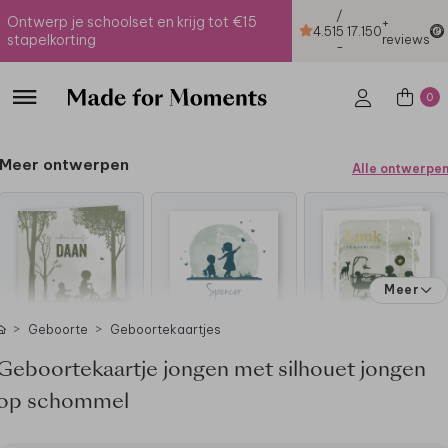
/
Ontwerp je schoolset en krijg tot €15
+
4.51
5
17.150
stapelkorting
reviews
-
0
Meer ontwerpen
Alle ontwerpe
Meer
Geboorte
Geboortekaartjes
Geboortekaartje jongen met silhouet jongen
op schommel