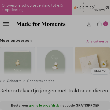
/
Ontwerp je schoolset en krijg tot €15
+
4.51
5
17.150
stapelkorting
reviews
-
0
Meer ontwerpen
Alle ontwerpe
Meer
Geboorte
Geboortekaartjes
Geboortekaartje jongen met traktor en dieren
Bestel een
gratis 1e proefdruk
met code
GRATISPROEF