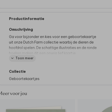
Productinformatie
Omschrijving
Ga voor bijzonder en kies voor een geboortekaartje
uit onze Dutch Farm collectie waarbij de dieren de
hoofdrol spelen. De schattige illustraties en de ronde
hoeken maken dit een onwijs lief kaartje.
Toon meer
Tips van onze makers:
• Kies bij de papiersoort voor natuurkarton
Collectie
• Onze makers kiezen voor een olijfgroene envelop
Geboortekaartjes
• Maak het geboortekaartje helemaal af door de
envelop dicht te plakken met een
sluitsticker hartje
Meer voor jou
Zo leuk! Je kunt het geboortekaartje in poster
formaat bestellen. Vraag het geboortekaartje in
poster formaat
hier aan.