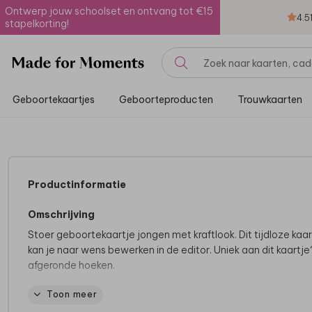
Ontwerp jouw schoolset en ontvang tot €15
4.5
stapelkorting!
Geboortekaartjes
Geboorteproducten
Trouwkaarten
Productinformatie
Omschrijving
Stoer geboortekaartje jongen met kraftlook. Dit tijdloze kaar
kan je naar wens bewerken in de editor. Uniek aan dit kaartj
afgeronde hoeken.
Toon meer
Tips van onze makers:
• Met de papiersoort oud-hollands accentueer je de kraftlo