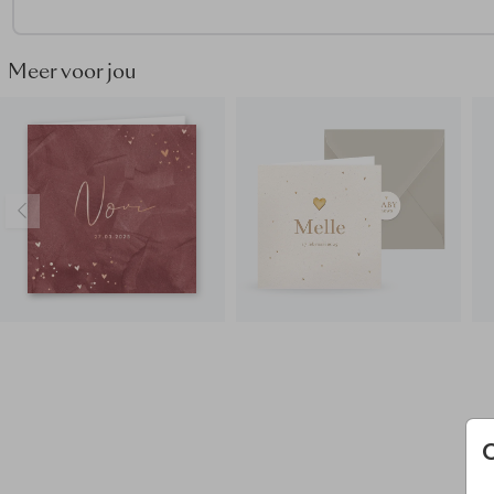
van dit kaartje.
• Wij vinden een donkergroene envelop heel mooi passen bij 
geboortekaartje.
Meer voor jou
• Maak het geboortekaartje helemaal af door de envelop dic
plakken met een
sluitsticker hartje goudfolie
Bij Made for Moments gaan we altijd verder om jullie momen
super speciaal te maken. Wil je iets aanpassen en staat dez
optie er niet tussen? Neem dan
contact
met ons op, we hel
graag.
Heb je een ander design gemaakt waarbij je ronde hoeken wi
Mail ons eventjes!
Dan kijken we graag naar de mogelijkhed