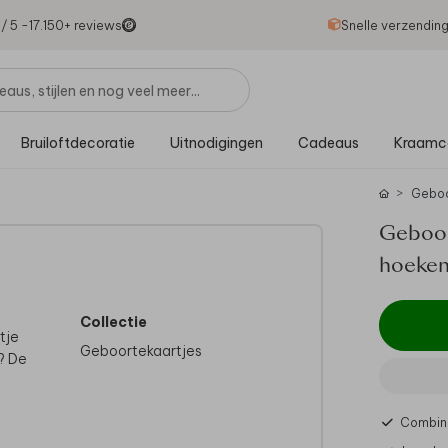
1
/ 5 -
17.150
+ reviews
Snelle verzendin
Bruiloftdecoratie
Uitnodigingen
Cadeaus
Kraamc
Gebo
Geboor
hoeke
Collectie
tje
Geboortekaartjes
e? De
Combine
ok