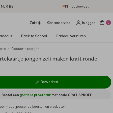
g NL & BE
Klimaatbewust
Zakelijk
Klantenservice
Inloggen
0
adeaus
Back to School
Cadeau versturen
orte
Geboortekaartjes
tekaartje jongen zelf maken kraft ronde
n
Bewerken
Bestel een
gratis 1e proefdruk
met code
GRATISPROEF
er met bijpassende kaarten en producten