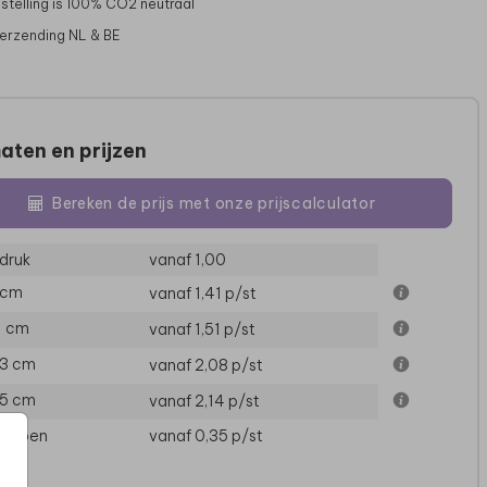
stelling is 100% CO2 neutraal
verzending NL & BE
aten en prijzen
Bereken de prijs met onze prijscalculator
druk
vanaf 1,00
 cm
vanaf 1,41
p/st
11 cm
vanaf 1,51
p/st
13 cm
vanaf 2,08
p/st
15 cm
vanaf 2,14
p/st
loppen
vanaf 0,35
p/st