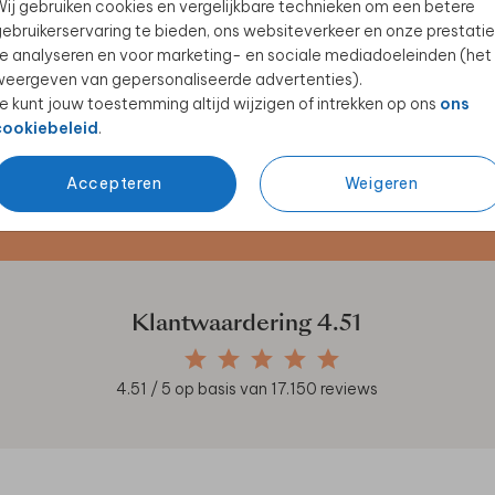
ij gebruiken cookies en vergelijkbare technieken om een betere
ebruikerservaring te bieden, ons websiteverkeer en onze prestatie
e analyseren en voor marketing- en sociale mediadoeleinden (het
eergeven van gepersonaliseerde advertenties).
e kunt jouw toestemming altijd wijzigen of intrekken op ons
ons
cookiebeleid
.
Accepteren
Weigeren
en unieke samenwerkingen!
Klantwaardering
4.51
4.51
/ 5 op basis van
17.150
reviews