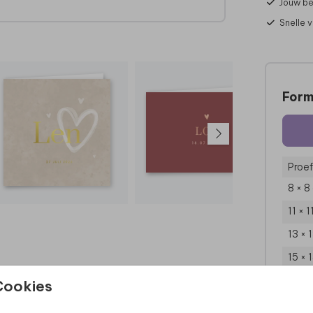
Jouw be
Snelle 
dit
ht te
Form
t
e
pen
Proef
lt?
8 × 8
en.
11 × 
13 × 
15 × 
Enve
Cookies