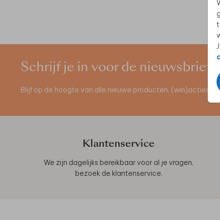
W
g
t
w
J
Schrijf je in voor de nieuwsbrief
Blijf op de hoogte van alle nieuwe producten, (win)acties 
Klantenservice
We zijn dagelijks bereikbaar voor al je vragen,
bezoek de
klantenservice
.