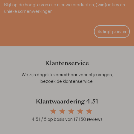
Blijf op de hoogte van alle nieuwe producten, (win)acties en
unieke samenwerkingen!
Schrijf je nu in
Klantenservice
We zijn dagelijks bereikbaar voor al je vragen,
bezoek de
klantenservice
.
Klantwaardering
4.51
4.51
/ 5 op basis van
17.150
reviews