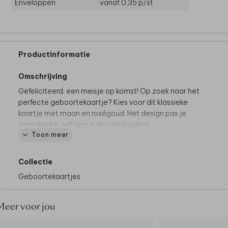
Enveloppen
vanaf 0,35
p/st
Productinformatie
Omschrijving
Gefeliciteerd, een meisje op komst! Op zoek naar het
perfecte geboortekaartje? Kies voor dit klassieke
kaartje met maan en roségoud. Het design pas je
gemakkelijk zelf aan in de online editor.
Toon meer
Collectie
Geboortekaartjes
Meer voor jou