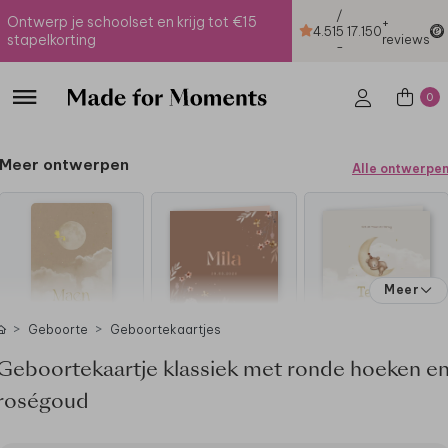
/
Ontwerp je schoolset en krijg tot €15
+
4.51
5
17.150
stapelkorting
reviews
-
0
Meer ontwerpen
Alle ontwerpe
Meer
Geboorte
Geboortekaartjes
Geboortekaartje klassiek met ronde hoeken e
roségoud