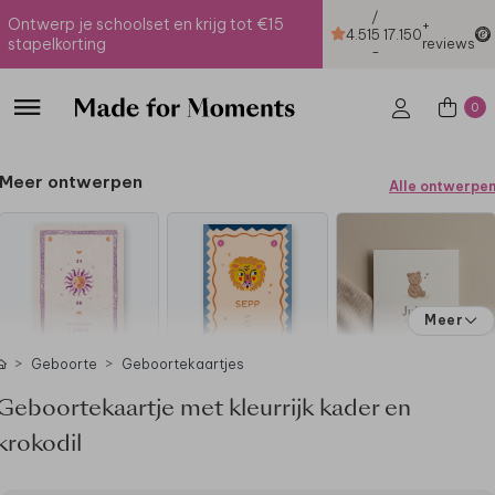
/
Ontwerp je schoolset en krijg tot €15
+
4.51
5
17.150
stapelkorting
reviews
-
0
Meer ontwerpen
Alle ontwerpe
Meer
Geboorte
Geboortekaartjes
Geboortekaartje met kleurrijk kader en
krokodil