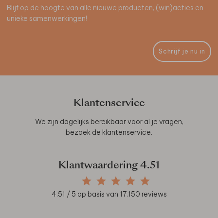
Blijf op de hoogte van alle nieuwe producten, (win)acties en
unieke samenwerkingen!
Schrijf je nu in
Klantenservice
We zijn dagelijks bereikbaar voor al je vragen,
bezoek de
klantenservice
.
Klantwaardering
4.51
4.51
/ 5 op basis van
17.150
reviews