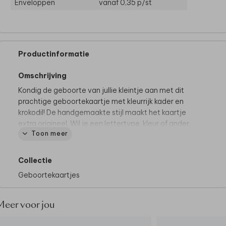
Enveloppen
vanaf 0,35
p/st
Productinformatie
Omschrijving
Kondig de geboorte van jullie kleintje aan met dit
prachtige geboortekaartje met kleurrijk kader en
krokodil! De handgemaakte stijl maakt het kaartje
extra origineel. Wil je een lettertype, kleur of ander
Toon meer
element aanpassen? Dat kan gemakkelijk met de
online editor.
Collectie
Geboortekaartjes
Meer voor jou