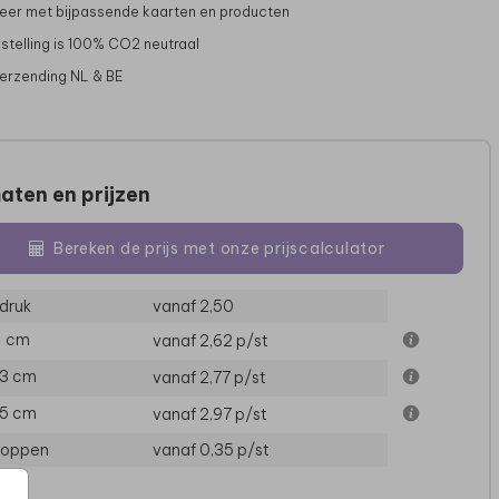
er met bijpassende kaarten en producten
stelling is 100% CO2 neutraal
verzending NL & BE
aten en prijzen
Bereken de prijs met onze prijscalculator
druk
vanaf 2,50
11 cm
vanaf 2,62
p/st
13 cm
vanaf 2,77
p/st
15 cm
vanaf 2,97
p/st
loppen
vanaf 0,35
p/st