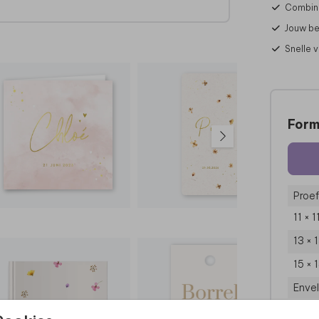
Combine
Jouw be
Snelle 
ht te
ren!
Form
Proef
11 × 
13 × 
15 × 
Enve