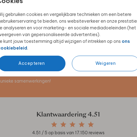
Cookies
ij gebruiken cookies en vergelijkbare technieken om een betere
ebruikerservaring te bieden, ons websiteverkeer en onze prestatie
KRAAMBEZOEKBOEK
KRAAMBORRELKAARTJE
e analyseren en voor marketing- en sociale mediadoeleinden (het
eergeven van gepersonaliseerde advertenties).
e kunt jouw toestemming altijd wijzigen of intrekken op ons
ons
cookiebeleid
.
Accepteren
Weigeren
en unieke samenwerkingen!
Klantwaardering
4.51
4.51
/ 5 op basis van
17.150
reviews