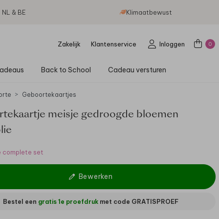
g NL & BE
Klimaatbewust
Zakelijk
Klantenservice
Inloggen
0
adeaus
Back to School
Cadeau versturen
orte
Geboortekaartjes
tekaartje meisje gedroogde bloemen
lie
e complete set
Bewerken
Bestel een
gratis 1e proefdruk
met code
GRATISPROEF