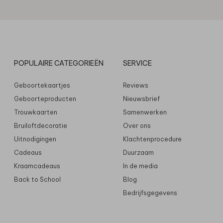
POPULAIRE CATEGORIEËN
SERVICE
Geboortekaartjes
Reviews
Geboorteproducten
Nieuwsbrief
Trouwkaarten
Samenwerken
Bruiloftdecoratie
Over ons
Uitnodigingen
Klachtenprocedure
Cadeaus
Duurzaam
Kraamcadeaus
In de media
Back to School
Blog
Bedrijfsgegevens