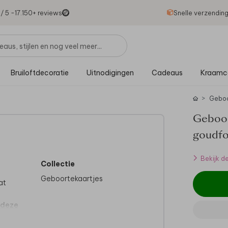
1
/ 5 -
17.150
+ reviews
Snelle verzendin
Bruiloftdecoratie
Uitnodigingen
Cadeaus
Kraamc
Gebo
Geboor
goudfo
Bekijk d
Collectie
Geboortekaartjes
at
 deze