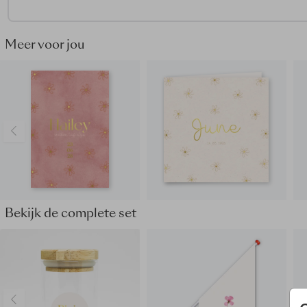
Tips van onze makers:
• Kies bij de papiersoort voor linnen
• Onze makers kiezen voor een kraft envelop
Meer voor jou
• Maak het geboortekaartje helemaal af door de envelop dic
plakken met een
bijpassende sluitzegel
Laat de hele buurt het weten dat jullie kleine wonder is gebo
Bestel een
geboorteaankondiging
in stijl van het
geboortekaartje.
Bekijk de complete set