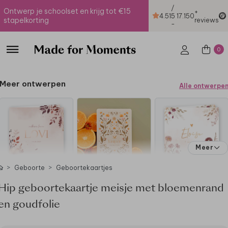
/
Ontwerp je schoolset en krijg tot €15
+
4.51
5
17.150
stapelkorting
reviews
-
0
Meer ontwerpen
Alle ontwerpe
Meer
Geboorte
Geboortekaartjes
Hip geboortekaartje meisje met bloemenrand
en goudfolie