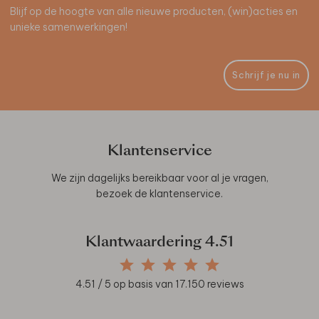
Blijf op de hoogte van alle nieuwe producten, (win)acties en
unieke samenwerkingen!
Schrijf je nu in
Klantenservice
We zijn dagelijks bereikbaar voor al je vragen,
bezoek de
klantenservice
.
Klantwaardering
4.51
4.51
/ 5 op basis van
17.150
reviews