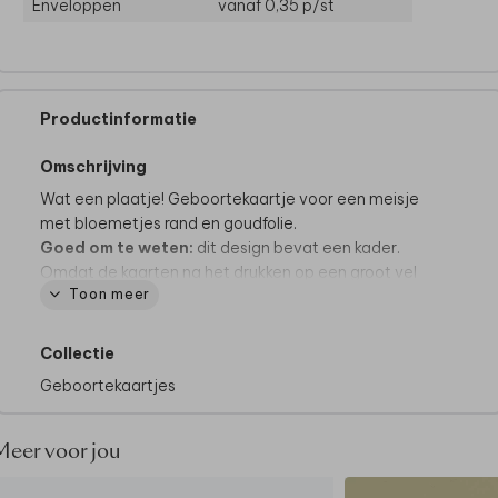
Enveloppen
vanaf 0,35
p/st
Productinformatie
Omschrijving
Wat een plaatje! Geboortekaartje voor een meisje
met bloemetjes rand en goudfolie.
Goed om te weten:
dit design bevat een kader.
Omdat de kaarten na het drukken op een groot vel
Toon meer
pas worden uitgesneden op het juiste formaat, kan
het zijn dat het kader íetsje smaller of breder uitvalt.
Dit gaat slechts om een paar millimeter, maar we
Collectie
willen het wel graag vermelden.
Geboortekaartjes
Meer voor jou