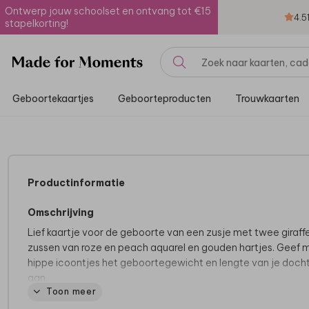
Ontwerp jouw schoolset en ontvang tot €15
4.5
stapelkorting!
Geboortekaartjes
Geboorteproducten
Trouwkaarten
Productinformatie
Omschrijving
Lief kaartje voor de geboorte van een zusje met twee giraff
zussen van roze en peach aquarel en gouden hartjes. Geef 
hippe icoontjes het geboortegewicht en lengte van je doch
aan.
Toon meer