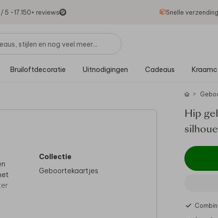
1
/ 5 -
17.150
+ reviews
Snelle verzendin
Bruiloftdecoratie
Uitnodigingen
Cadeaus
Kraamc
Gebo
Hip ge
silhoue
Collectie
en
Geboortekaartjes
met
ter
Combine