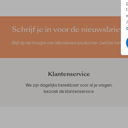
g
t
w
J
Schrijf je in voor de nieuwsbrief
Blijf op de hoogte van alle nieuwe producten, (win)acties 
Klantenservice
We zijn dagelijks bereikbaar voor al je vragen,
bezoek de
klantenservice
.