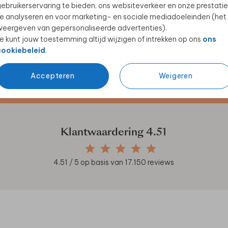
ebruikerservaring te bieden, ons websiteverkeer en onze prestatie
e analyseren en voor marketing- en sociale mediadoeleinden (het
eergeven van gepersonaliseerde advertenties).
e kunt jouw toestemming altijd wijzigen of intrekken op ons
ons
cookiebeleid
.
Accepteren
Weigeren
en unieke samenwerkingen!
Klantwaardering
4.51
4.51
/ 5 op basis van
17.150
reviews