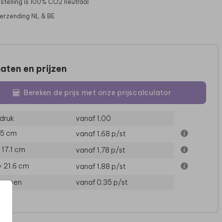
stelling is 100% CO2 neutraal
verzending NL & BE
aten en prijzen
Bereken de prijs met onze prijscalculator
druk
vanaf 1,00
15 cm
vanaf 1,68
p/st
× 17.1 cm
vanaf 1,78
p/st
× 21.6 cm
vanaf 1,88
p/st
loppen
vanaf 0,35
p/st