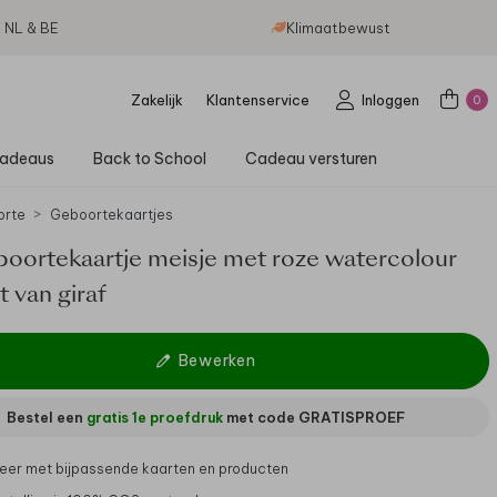
g NL & BE
Klimaatbewust
Zakelijk
Klantenservice
Inloggen
0
adeaus
Back to School
Cadeau versturen
orte
Geboortekaartjes
boortekaartje meisje met roze watercolour
t van giraf
Bewerken
Bestel een
gratis 1e proefdruk
met code
GRATISPROEF
er met bijpassende kaarten en producten