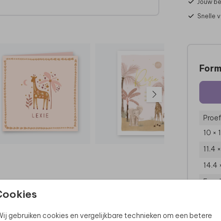
Jouw be
Snelle 
Form
Proef
10 × 
11.4 
14.4 
Enve
Cookies
ij gebruiken cookies en vergelijkbare technieken om een betere