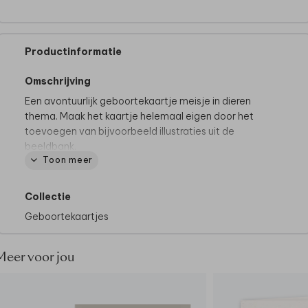
Productinformatie
Omschrijving
Een avontuurlijk geboortekaartje meisje in dieren
thema. Maak het kaartje helemaal eigen door het
toevoegen van bijvoorbeeld illustraties uit de
beeldbank.
Toon meer
Tips van onze makers:
• De papiersoort natuurkarton past mooi bij dit
Collectie
ontwerp.
Geboortekaartjes
• Onze makers kiezen voor een biotop envelop.
• Maak je kaartje compleet met een sluitzegel
Meer voor jou
Bij Made for Moments gaan we altijd verder om jullie
moment super speciaal te maken. Wil je iets wijzigen
en staat deze optie er niet tussen of wil je dit kaartje