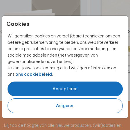
in een ander formaat? Neem dan contact met ons
op.
We helpen je graag!
Zo leuk! Je kunt het geboortekaartje in poster
Cookies
formaat bestellen. Vraag het geboortekaartje in
poster formaat
hier aan.
Wij gebruiken cookies en vergelijkbare technieken om een
betere gebruikerservaring te bieden, ons websiteverkeer
en onze prestaties te analyseren en voor marketing- en
sociale mediadoeleinden (het weergeven van
gepersonaliseerde advertenties).
Je kunt jouw toestemming altijd wijzigen of intrekken op
GEBO
ons
ons cookiebeleid
.
Accepteren
Weigeren
Schrijf je in voor de nieuwsbrief
Blijf op de hoogte van alle nieuwe producten, (win)acties en