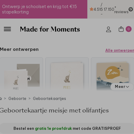
/
Ontwerp je schoolset en krijg tot €15
+
4.51
5
17.150
stapelkorting
reviews
-
0
Meer ontwerpen
Alle ontwerpe
Meer
Geboorte
Geboortekaartjes
Geboortekaartje meisje met olifantjes
Bestel een
gratis 1e proefdruk
met code
GRATISPROEF