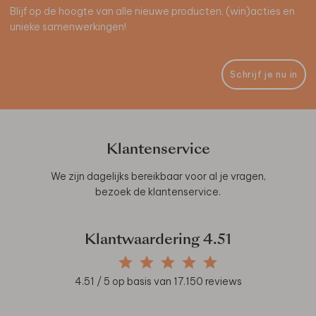
Blijf op de hoogte van alle nieuwe producten, (win)acties en
unieke samenwerkingen!
Schrijf je nu in
Klantenservice
We zijn dagelijks bereikbaar voor al je vragen,
bezoek de
klantenservice
.
Klantwaardering
4.51
4.51
/ 5 op basis van
17.150
reviews