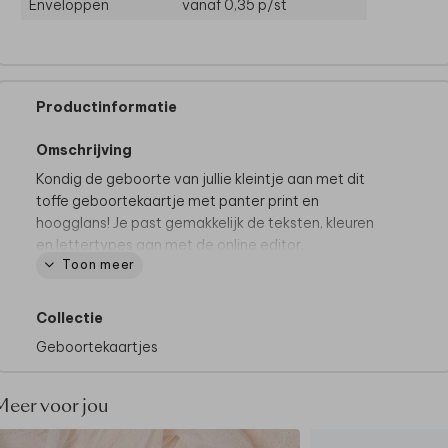
Enveloppen
vanaf 0,35
p/st
Productinformatie
Omschrijving
Kondig de geboorte van jullie kleintje aan met dit
toffe geboortekaartje met panter print en
hoogglans! Je past gemakkelijk de teksten, kleuren
en lettertypes aan met de online editor.
Toon meer
Collectie
Geboortekaartjes
Meer voor jou