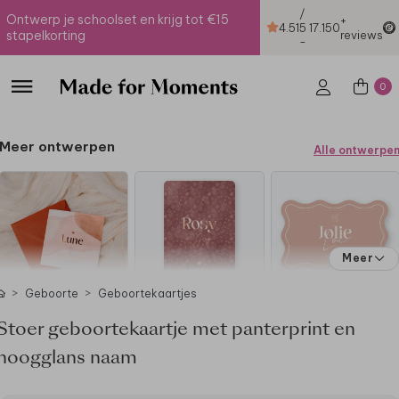
/
Ontwerp je schoolset en krijg tot €15
+
4.51
5
17.150
stapelkorting
reviews
-
0
Meer ontwerpen
Alle ontwerpe
Meer
Geboorte
Geboortekaartjes
Stoer geboortekaartje met panterprint en
hoogglans naam