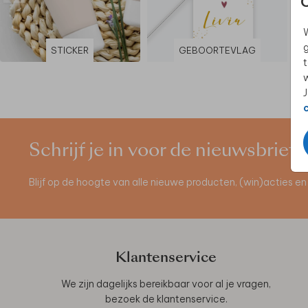
W
g
STICKER
GEBOORTEVLAG
t
w
J
Schrijf je in voor de nieuwsbrief
Blijf op de hoogte van alle nieuwe producten, (win)acties 
Klantenservice
We zijn dagelijks bereikbaar voor al je vragen,
bezoek de
klantenservice
.