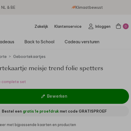
g NL & BE
Klimaatbewust
Zakelijk
Klantenservice
Inloggen
0
adeaus
Back to School
Cadeau versturen
orte
Geboortekaartjes
ekaartje meisje trend folie spetters
e complete set
Bewerken
Bestel een
gratis 1e proefdruk
met code
GRATISPROEF
er met bijpassende kaarten en producten