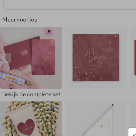
tot haar recht.
• Wij vinden een gouden envelopkleur heel mooi passen bij d
geboortekaartje.
Meer voor jou
Dit geboortekaartje maakt deel uit van
een complete set in
stijl.
Bekijk de complete set