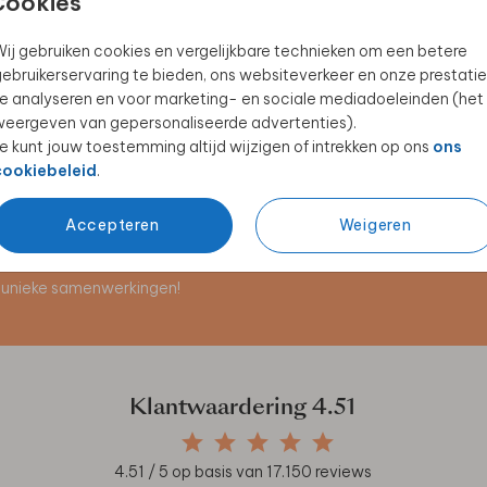
Cookies
ij gebruiken cookies en vergelijkbare technieken om een betere
ebruikerservaring te bieden, ons websiteverkeer en onze prestatie
KRAAMBEZOEKBOEK
KRAAMBORRELKAARTJE
e analyseren en voor marketing- en sociale mediadoeleinden (het
eergeven van gepersonaliseerde advertenties).
e kunt jouw toestemming altijd wijzigen of intrekken op ons
ons
cookiebeleid
.
Accepteren
Weigeren
en unieke samenwerkingen!
Klantwaardering
4.51
4.51
/ 5 op basis van
17.150
reviews