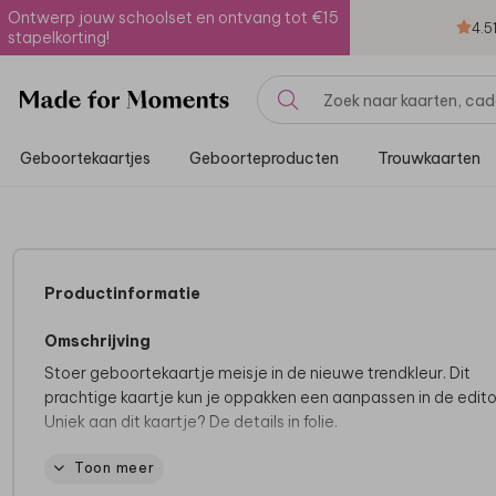
Ontwerp jouw schoolset en ontvang tot €15
4.5
stapelkorting!
Geboortekaartjes
Geboorteproducten
Trouwkaarten
Productinformatie
Omschrijving
Stoer geboortekaartje meisje in de nieuwe trendkleur. Dit
prachtige kaartje kun je oppakken een aanpassen in de edito
Uniek aan dit kaartje? De details in folie.
Toon meer
Tips van onze makers:
• Op de papiersoort coated karton komt dit kaartjes het moo