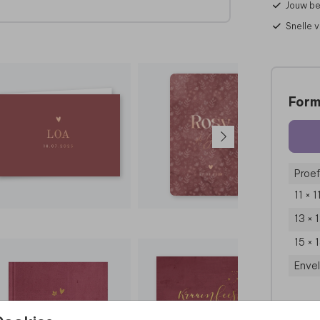
Jouw be
Snelle 
it
 deze
Form
Proef
11 × 
13 × 
15 × 
Enve