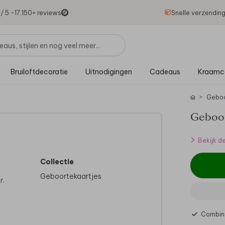
1
/ 5 -
17.150
+ reviews
Snelle verzendin
Bruiloftdecoratie
Uitnodigingen
Cadeaus
Kraamc
Gebo
Geboort
Bekijk d
Collectie
Geboortekaartjes
r.
Combine
ist