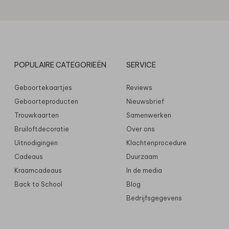
POPULAIRE CATEGORIEËN
SERVICE
Geboortekaartjes
Reviews
Geboorteproducten
Nieuwsbrief
Trouwkaarten
Samenwerken
Bruiloftdecoratie
Over ons
Uitnodigingen
Klachtenprocedure
Cadeaus
Duurzaam
Kraamcadeaus
In de media
Back to School
Blog
Bedrijfsgegevens