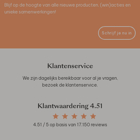
Blijf op de hoogte van alle nieuwe producten, (win)acties en
unieke samenwerkingen!
Schrijf je nu in
Klantenservice
We zijn dagelijks bereikbaar voor al je vragen,
bezoek de
klantenservice
.
Klantwaardering
4.51
4.51
/ 5 op basis van
17.150
reviews