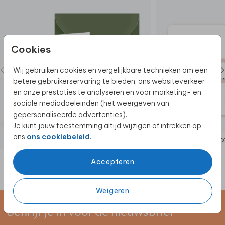
en staat deze optie er niet tussen? Of zou je graag
een ander formaat willen? Neem dan gerust contact
met ons op.
We helpen je graag!
Cookies
Zo leuk! Je kunt het geboortekaartje in poster
formaat bestellen! Vraag het geboortekaartje in
Wij gebruiken cookies en vergelijkbare technieken om een
poster formaat
hier aan.
betere gebruikerservaring te bieden, ons websiteverkeer
en onze prestaties te analyseren en voor marketing- en
sociale mediadoeleinden (het weergeven van
gepersonaliseerde advertenties).
Je kunt jouw toestemming altijd wijzigen of intrekken op
ons
ons cookiebeleid
.
GEBO
Accepteren
Weigeren
Schrijf je in voor de nieuwsbrief