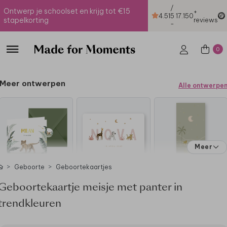
/
Ontwerp je schoolset en krijg tot €15
+
4.51
5
17.150
stapelkorting
reviews
-
0
Meer ontwerpen
Alle ontwerpe
Meer
Geboorte
Geboortekaartjes
Geboortekaartje meisje met panter in
trendkleuren