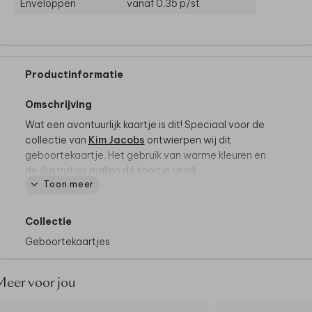
Enveloppen
vanaf 0,35
p/st
Productinformatie
Omschrijving
Wat een avontuurlijk kaartje is dit! Speciaal voor de
collectie van
Kim Jacobs
ontwierpen wij dit
geboortekaartje. Het gebruik van warme kleuren en
de illustraties maken dit kaartje uniek.
Toon meer
Tips van onze makers:
• Kies voor de papiersoort natuurkarton.
Collectie
• Onze makers kiezen voor roestbruine envelop.
Geboortekaartjes
• Maak de envelop dicht met een bijpassende
sluitzegel.
Meer voor jou
Bij Made for Moments gaan we altijd verder om jullie
moment super speciaal te maken. Wil je iets wijzigen