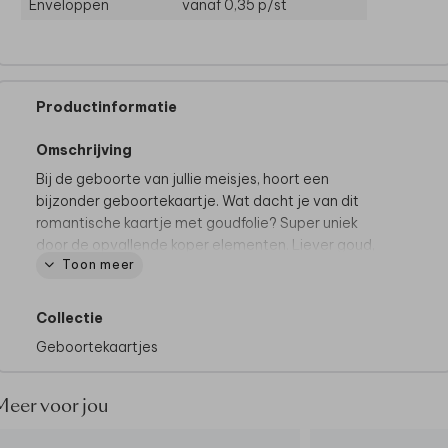
Enveloppen
vanaf 0,35
p/st
Productinformatie
Omschrijving
Bij de geboorte van jullie meisjes, hoort een
bijzonder geboortekaartje. Wat dacht je van dit
romantische kaartje met goudfolie? Super uniek
door de opvallende koper elementen. Liever goud,
Toon meer
zilver of roséfolie? Dat pas je heel makkelijk zelf aan
in de editor!
Collectie
Tips van onze makers:
Geboortekaartjes
• Kies bij papiersoort voor linnen.
• Een oudroze envelop staat heel lief bij dit kaartje.
• Maak je kaartje compleet met een sluitzegel
Meer voor jou
Wil je dit design in een ander formaat of enkel