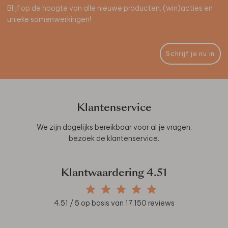
Blijf op de hoogte van alle nieuwe producten, (win)acties en
unieke samenwerkingen!
Schrijf je nu in
Klantenservice
We zijn dagelijks bereikbaar voor al je vragen,
bezoek de
klantenservice
.
Klantwaardering
4.51
4.51
/ 5 op basis van
17.150
reviews