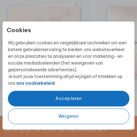
bestellen? Neem dan
contact
met ons op voor de
mogelijkheden.
Zo leuk! Je kunt het geboortekaartje in poster
Cookies
formaat bestellen. Vraag het geboortekaartje in
poster formaat
hier aan.
Wij gebruiken cookies en vergelijkbare technieken om een
betere gebruikerservaring te bieden, ons websiteverkeer
en onze prestaties te analyseren en voor marketing- en
sociale mediadoeleinden (het weergeven van
gepersonaliseerde advertenties).
Je kunt jouw toestemming altijd wijzigen of intrekken op
ons
ons cookiebeleid
.
Accepteren
Weigeren
Schrijf je in voor de nieuwsbrief