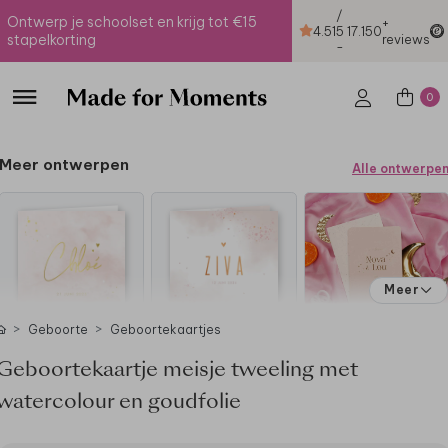
/
Ontwerp je schoolset en krijg tot €15
+
4.51
5
17.150
stapelkorting
reviews
-
0
Meer ontwerpen
Alle ontwerpe
Meer
Geboorte
Geboortekaartjes
Geboortekaartje meisje tweeling met
watercolour en goudfolie