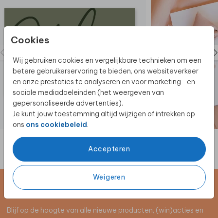
mogelijkheden.
Zo mooi voor aan de muur! Je kunt de voorzijde van
het geboortekaartje in een groter formaat bestellen.
Cookies
Vraag het geboortekaartje in
poster formaat
hier
aan. Bijvoorbeeld in formaat liggend A4.
Wij gebruiken cookies en vergelijkbare technieken om een
betere gebruikerservaring te bieden, ons websiteverkeer
en onze prestaties te analyseren en voor marketing- en
sociale mediadoeleinden (het weergeven van
gepersonaliseerde advertenties).
Je kunt jouw toestemming altijd wijzigen of intrekken op
ons
ons cookiebeleid
.
Accepteren
Weigeren
Schrijf je in voor de nieuwsbrief
Blijf op de hoogte van alle nieuwe producten, (win)acties en