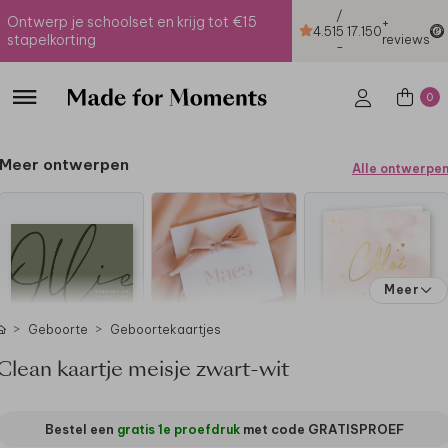
/
Ontwerp je schoolset en krijg tot €15
+
4.51
5
17.150
stapelkorting
reviews
-
0
Meer ontwerpen
Alle ontwerpe
Meer
Geboorte
Geboortekaartjes
Clean kaartje meisje zwart-wit
Bestel een
gratis 1e proefdruk
met code
GRATISPROEF