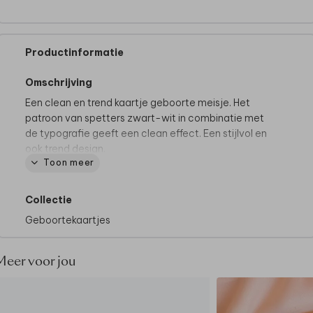
Productinformatie
Omschrijving
Een clean en trend kaartje geboorte meisje. Het
patroon van spetters zwart-wit in combinatie met
de typografie geeft een clean effect. Een stijlvol en
ook trend design.
Toon meer
Tip van onze makers:
• Kies bij papiersoort voor oud-hollands, dat geeft
Collectie
een luxe uitstraling.
Geboortekaartjes
• Je kunt kiezen uit meer dan 25 envelopkleuren.
• Maak je kaartje compleet met een sluitzegel rond
met tekst.
Meer voor jou
Wil je dit design in een ander formaat of dubbel
bestellen? Neem dan
contact
met ons op voor de