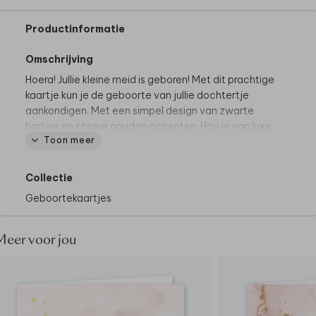
Productinformatie
Omschrijving
Hoera! Jullie kleine meid is geboren! Met dit prachtige
kaartje kun je de geboorte van jullie dochtertje
aankondigen. Met een simpel design van zwarte
hartjes en chique gouden accenten. Hou je van luxe
Toon meer
en glamour? Kies dan voor parelmoer papier.
Collectie
Geboortekaartjes
Meer voor jou