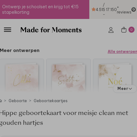
/
Ontwerp je schoolset en krijg tot €15
+
4.51
5
17.150
stapelkorting
reviews
-
0
Meer ontwerpen
Alle ontwerpe
Meer
Geboorte
Geboortekaartjes
Hippe geboortekaart voor meisje clean met
gouden hartjes