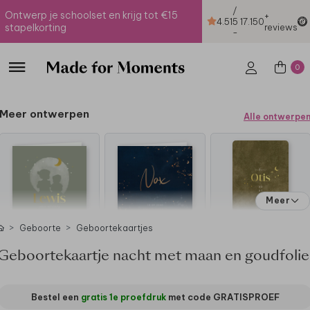
/
Ontwerp je schoolset en krijg tot €15
+
4.51
5
17.150
stapelkorting
reviews
-
0
Meer ontwerpen
Alle ontwerpe
Meer
Geboorte
Geboortekaartjes
Geboortekaartje nacht met maan en goudfolie
Bestel een
gratis 1e proefdruk
met code
GRATISPROEF