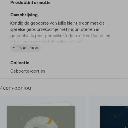
Productinformatie
Omschrijving
Kondig de geboorte van jullie kleintje aan met dit
speelse geboortekaartje met maan, sterren en
goudfolie. Je past gemakkelijk de teksten, kleuren en
lettertypes aan met de online editor!
Toon meer
Collectie
Geboortekaartjes
Meer voor jou