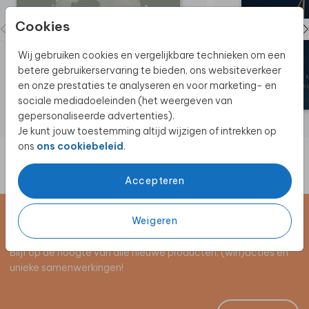
Cookies
Wij gebruiken cookies en vergelijkbare technieken om een
betere gebruikerservaring te bieden, ons websiteverkeer
en onze prestaties te analyseren en voor marketing- en
sociale mediadoeleinden (het weergeven van
gepersonaliseerde advertenties).
Je kunt jouw toestemming altijd wijzigen of intrekken op
ons
ons cookiebeleid
.
Accepteren
Weigeren
Schrijf je in voor de nieuwsbrief
Blijf op de hoogte van alle nieuwe producten, (win)acties en
unieke samenwerkingen!