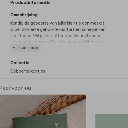
Productinformatie
Omschrijving
Kondig de geboorte van jullie kleintje aan met dit
super zomerse geboortekaartje met schelpen en
zeesterren! Wil je een lettertype, kleur of ander
element aanpassen? Dat kan gemakkelijk met de
Toon meer
online editor.
Collectie
Geboortekaartjes
Meer voor jou