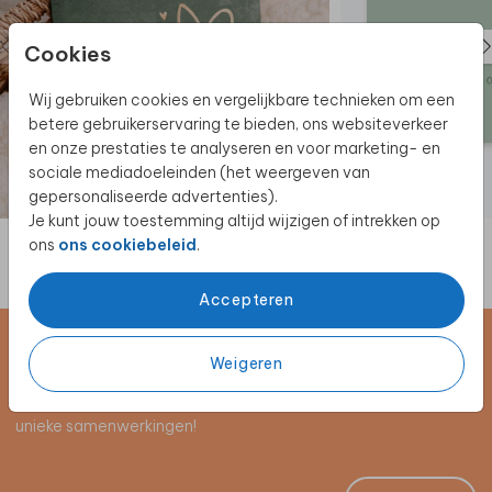
Cookies
Wij gebruiken cookies en vergelijkbare technieken om een
betere gebruikerservaring te bieden, ons websiteverkeer
en onze prestaties te analyseren en voor marketing- en
sociale mediadoeleinden (het weergeven van
gepersonaliseerde advertenties).
Je kunt jouw toestemming altijd wijzigen of intrekken op
ons
ons cookiebeleid
.
Accepteren
Schrijf je in voor de nieuwsbrief
Weigeren
Blijf op de hoogte van alle nieuwe producten, (win)acties en
unieke samenwerkingen!