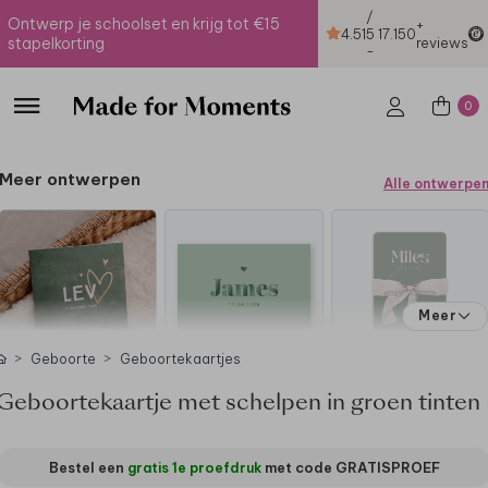
/
Ontwerp je schoolset en krijg tot €15
+
4.51
5
17.150
stapelkorting
reviews
-
0
Meer ontwerpen
Alle ontwerpe
Meer
Geboorte
Geboortekaartjes
Geboortekaartje met schelpen in groen tinten
Bestel een
gratis 1e proefdruk
met code
GRATISPROEF