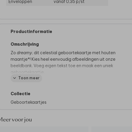
Enveloppen
vanaf 0,35
p/st
Productinformatie
Omschrijving
Zo
dreamy
, dit celestial geboortekaartje met houten
maantje*! Kies heel eenvoudig afbeeldingen uit onze
beeldbank. Voeg eigen tekst toe en maak een uniek
geboortekaartje.
Toon meer
*Goed om te weten:
de houten maantjes worden
niet standaard meegeleverd, deze kun je zelf
Collectie
toevoegen tijdens het bestelproces. Je vindt alle
Geboortekaartjes
houten elementjes
hier
. Wanneer je de kaartjes
ontvangt, kun je het maantje er zelf opplakken.
Meer voor jou