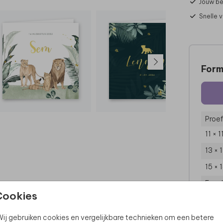
Jouw be
Snelle 
Form
Proef
11 × 
13 × 
15 × 
Enve
Cookies
ij gebruiken cookies en vergelijkbare technieken om een betere