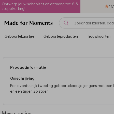
Ontwerp jouw schoolset en ontvang tot €15
4.5
stapelkorting!
Geboortekaartjes
Geboorteproducten
Trouwkaarten
Productinformatie
Omschrijving
Een avontuurlijk tweeling geboortekaartje jongens met een
en een tijger. Zo stoer!
Meer voor jou