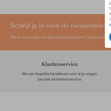
g
t
w
J
Schrijf je in voor de nieuwsbrief
Blijf op de hoogte van alle nieuwe producten, (win)acties 
Klantenservice
We zijn dagelijks bereikbaar voor al je vragen,
bezoek de
klantenservice
.