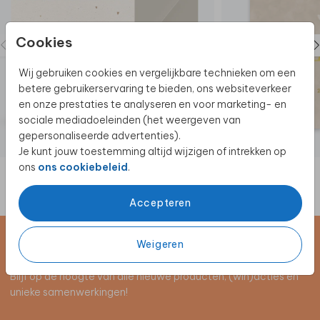
Cookies
Wij gebruiken cookies en vergelijkbare technieken om een
betere gebruikerservaring te bieden, ons websiteverkeer
en onze prestaties te analyseren en voor marketing- en
sociale mediadoeleinden (het weergeven van
gepersonaliseerde advertenties).
Je kunt jouw toestemming altijd wijzigen of intrekken op
ons
ons cookiebeleid
.
Accepteren
Weigeren
Schrijf je in voor de nieuwsbrief
Blijf op de hoogte van alle nieuwe producten, (win)acties en
unieke samenwerkingen!