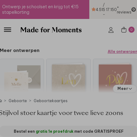
/
Ontwerp je schoolset en krijg tot €15
+
4.51
5
17.150
stapelkorting
reviews
-
0
Meer ontwerpen
Alle ontwerpe
Meer
Geboorte
Geboortekaartjes
Stijlvol stoer kaartje voor twee lieve zoons
Bestel een
gratis 1e proefdruk
met code
GRATISPROEF