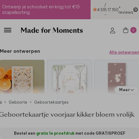
/
Ontwerp je schoolset en krijg tot €15
+
4.51
5
17.150
stapelkorting
reviews
-
0
Meer ontwerpen
Alle ontwerpe
Meer
Geboorte
Geboortekaartjes
Geboortekaartje voorjaar kikker bloem vrolijk
Bestel een
gratis 1e proefdruk
met code
GRATISPROEF