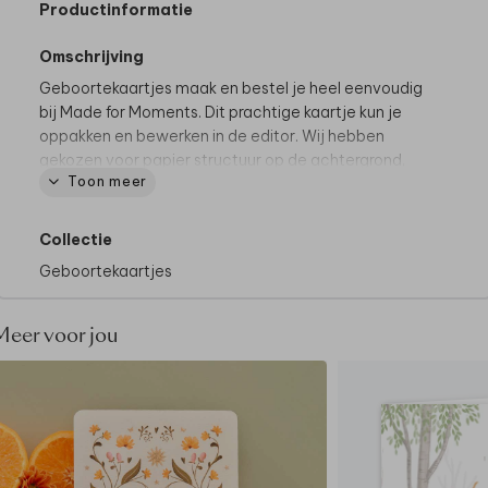
Productinformatie
Omschrijving
Geboortekaartjes maak en bestel je heel eenvoudig
bij Made for Moments. Dit prachtige kaartje kun je
oppakken en bewerken in de editor. Wij hebben
gekozen voor papier structuur op de achtergrond,
Toon meer
liever een andere kleur? Dit kun je heel gemakkelijk
zelf aanpassen!
Collectie
Geboortekaartjes
Meer voor jou