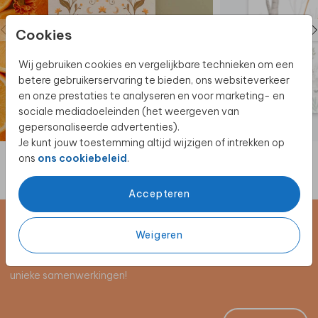
Cookies
Wij gebruiken cookies en vergelijkbare technieken om een
betere gebruikerservaring te bieden, ons websiteverkeer
en onze prestaties te analyseren en voor marketing- en
sociale mediadoeleinden (het weergeven van
gepersonaliseerde advertenties).
Je kunt jouw toestemming altijd wijzigen of intrekken op
ons
ons cookiebeleid
.
Accepteren
Schrijf je in voor de nieuwsbrief
Weigeren
Blijf op de hoogte van alle nieuwe producten, (win)acties en
unieke samenwerkingen!