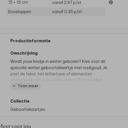
15 × 15 cm
vanaf 2,97
p/st
Enveloppen
vanaf 0,35
p/st
Productinformatie
Omschrijving
Wordt jouw kindje in winter geboren? Kies voor dit
speciale winter geboortekaartje met roségoud. Je
past de tekst, het lettertype of elementen
gemakkelijk aan in de online editor. Zo kun je het
Toon meer
kaartje helemaal eigen maken.
Dit geboortekaartje maakt deel uit van
een
complete set in deze stijl.
Collectie
Geboortekaartjes
Meer voor jou