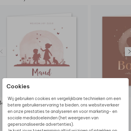
Cookies
Wij gebruiken cookies en vergelijkbare technieken om een
Bekijk de complete set
betere gebruikerservaring te bieden, ons websiteverkeer
en onze prestaties te analyseren en voor marketing- en
sociale mediadoeleinden (het weergeven van
gepersonaliseerde advertenties).
Je kunt jouw toestemming altijd wijzigen of intrekken op