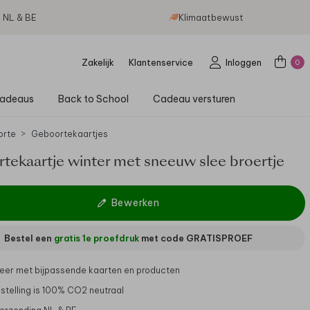
g NL & BE
Klimaatbewust
Zakelijk
Klantenservice
Inloggen
0
adeaus
Back to School
Cadeau versturen
orte
Geboortekaartjes
tekaartje winter met sneeuw slee broertje
Bewerken
Bestel een
gratis 1e proefdruk
met code
GRATISPROEF
er met bijpassende kaarten en producten
stelling is 100% CO2 neutraal