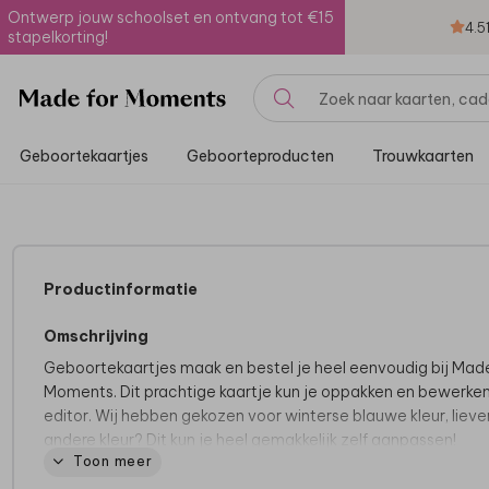
Ontwerp jouw schoolset en ontvang tot €15
4.5
stapelkorting!
Geboortekaartjes
Geboorteproducten
Trouwkaarten
Productinformatie
Omschrijving
Geboortekaartjes maak en bestel je heel eenvoudig bij Made
Moments. Dit prachtige kaartje kun je oppakken en bewerken
editor. Wij hebben gekozen voor winterse blauwe kleur, lieve
andere kleur? Dit kun je heel gemakkelijk zelf aanpassen!
Toon meer