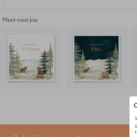
Meer voor jou
W
g
t