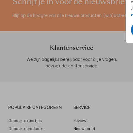
Schrijf je in voor de nieuwsbrief
w
J
Blijf op de hoogte van alle nieuwe producten, (win)acties 
Klantenservice
We zijn dagelijks bereikbaar voor al je vragen,
bezoek de
klantenservice
.
POPULAIRE CATEGORIEËN
SERVICE
Geboortekaartjes
Reviews
Geboorteproducten
Nieuwsbrief