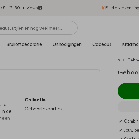
1
/ 5 -
17.150
+ reviews
Snelle verzendin
Bruiloftdecoratie
Uitnodigingen
Cadeaus
Kraamc
Gebo
Geboor
Collectie
 for
Geboortekaartjes
 in de
r een
Combine
Jouw be