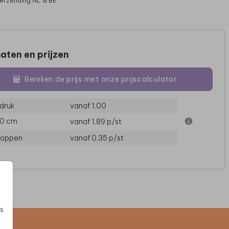
verzending NL & BE
aten en prijzen
Bereken de prijs met onze prijscalculator
druk
vanaf 1,00
10 cm
vanaf 1,89
p/st
loppen
vanaf 0,35
p/st
s