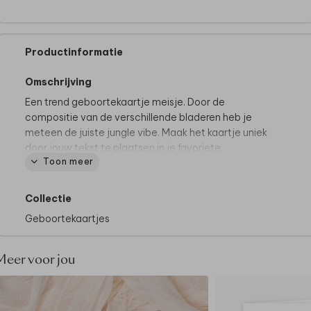
Productinformatie
Omschrijving
Een trend geboortekaartje meisje. Door de
compositie van de verschillende bladeren heb je
meteen de juiste jungle vibe. Maak het kaartje uniek
door jouw tekst te plaatsen in je favoriete
Toon meer
lettertype.
Tip van onze makers:
Collectie
• Kies voor de papiersoort linnen, dat geeft diepte
Geboortekaartjes
aan de jungle achtergrond.
• De envelop in goud maakt het kaartje extra
feestelijk.
Meer voor jou
• En weet je dat je het helemaal compleet kunt
maken met een sluitzegel hartje in wit.