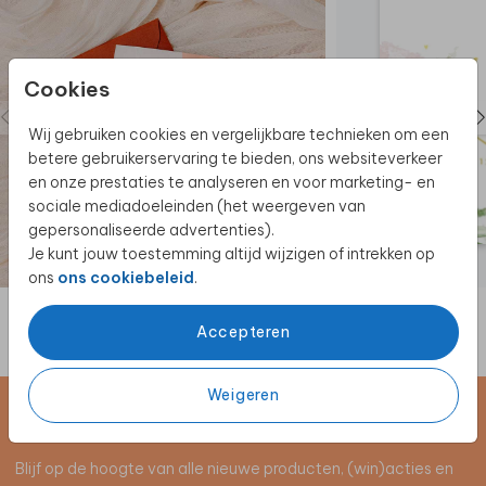
Wil je dit design in een ander formaat of enkel
bestellen? Neem dan
contact
met ons op voor de
mogelijkheden.
Cookies
Ook mooi! Je kunt het geboortekaartje in poster
formaat bestellen. Vraag het geboortekaartje in
Wij gebruiken cookies en vergelijkbare technieken om een
poster formaat
hier aan.
betere gebruikerservaring te bieden, ons websiteverkeer
en onze prestaties te analyseren en voor marketing- en
sociale mediadoeleinden (het weergeven van
gepersonaliseerde advertenties).
Je kunt jouw toestemming altijd wijzigen of intrekken op
ons
ons cookiebeleid
.
Accepteren
Weigeren
Schrijf je in voor de nieuwsbrief
Blijf op de hoogte van alle nieuwe producten, (win)acties en