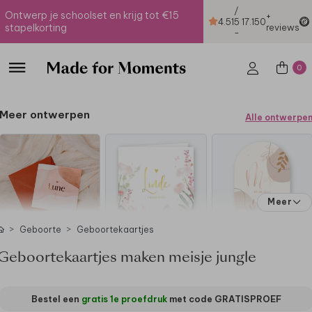
/
Ontwerp je schoolset en krijg tot €15
+
4.51
5
17.150
stapelkorting
reviews
-
0
Meer ontwerpen
Alle ontwerpe
Meer
Geboorte
Geboortekaartjes
Geboortekaartjes maken meisje jungle
Bestel een
gratis 1e proefdruk
met code
GRATISPROEF