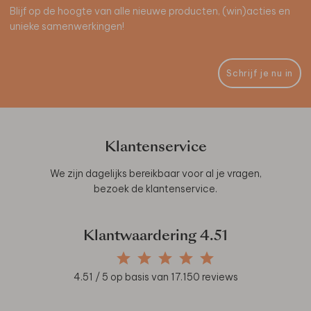
Blijf op de hoogte van alle nieuwe producten, (win)acties en
unieke samenwerkingen!
Schrijf je nu in
Klantenservice
We zijn dagelijks bereikbaar voor al je vragen,
bezoek de
klantenservice
.
Klantwaardering
4.51
4.51
/ 5 op basis van
17.150
reviews