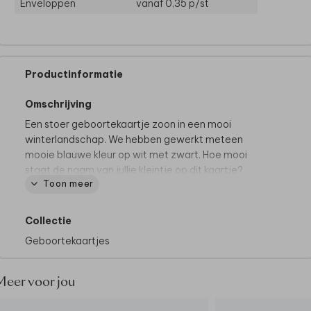
Enveloppen
vanaf 0,35
p/st
Productinformatie
Omschrijving
Een stoer geboortekaartje zoon in een mooi
winterlandschap. We hebben gewerkt meteen
mooie blauwe kleur op wit met zwart. Hoe mooi
staat de naam van jullie kleintje op dit kaartje?
Toon meer
Collectie
Geboortekaartjes
Meer voor jou