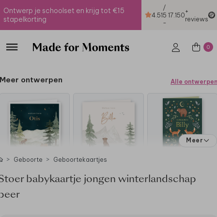
/
Ontwerp je schoolset en krijg tot €15
+
4.51
5
17.150
stapelkorting
reviews
-
0
Meer ontwerpen
Alle ontwerpe
Meer
Geboorte
Geboortekaartjes
Stoer babykaartje jongen winterlandschap
beer