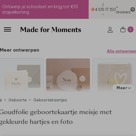
/
Ontwerp je schoolset en krijg tot €15
+
4.51
5
17.150
stapelkorting
reviews
-
0
Meer ontwerpen
Alle ontwerpe
Meer
Geboorte
Geboortekaartjes
Goudfolie geboortekaartje meisje met
gekleurde hartjes en foto