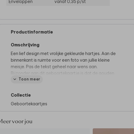
Enveloppen
vanaf 0,35
p/st
Productinformatie
Omschrijving
Een lief design met vrolijke gekleurde hartjes. Aan de
binnenkant is ruimte voor een foto van jullie kleine
meisje. Pas de tekst geheel naar wens aan.
Bijzonder aan dit geboortekaartje is dat de gouden
Toon meer
elementjes worden afgedrukt in echte goudfolie. Tip:
kies voor een oud roze envelop met een goudfolie
sluitzegel!
Collectie
Geboortekaartjes
Meer voor jou