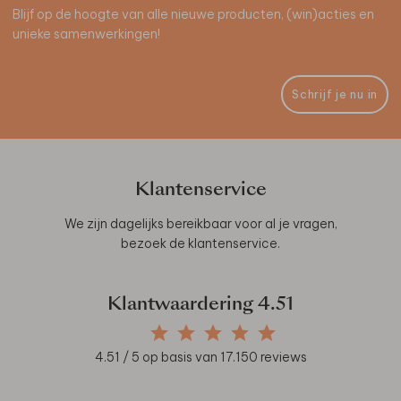
Blijf op de hoogte van alle nieuwe producten, (win)acties en
unieke samenwerkingen!
Schrijf je nu in
Klantenservice
We zijn dagelijks bereikbaar voor al je vragen,
bezoek de
klantenservice
.
Klantwaardering
4.51
4.51
/ 5 op basis van
17.150
reviews