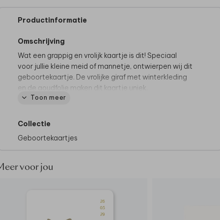
Productinformatie
Omschrijving
Wat een grappig en vrolijk kaartje is dit! Speciaal
voor jullie kleine meid of mannetje, ontwierpen wij dit
geboortekaartje. De vrolijke giraf met winterkleding
en de goudfolie maken dit kaartje uniek.
Toon meer
Bekijk alle geboortekaartjes met giraf
hier
.
Tips van onze makers:
Collectie
• Kies bij de papiersoort voor linnen
• Onze makers kiezen voor een roest envelop
Geboortekaartjes
• Maak het geboortekaartje helemaal af door de
envelop dicht te plakken met een
sluitsticker hartje
Meer voor jou
Hoe kondig jij de geboorte van de kleine aan? Vraag
hier een
raamsticker
in stijl van je geboortekaartje
aan. Zowel rond als vierkant beschikbaar.