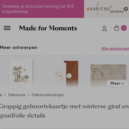
/
Ontwerp je schoolset en krijg tot €15
+
4.51
5
17.150
stapelkorting
reviews
-
0
Meer ontwerpen
Alle ontwerpe
Meer
Geboorte
Geboortekaartjes
Grappig geboortekaartje met winterse giraf en
goudfolie details