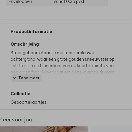
Enveloppen
vanaf 0,35
p/st
Productinformatie
Omschrijving
Stoer geboortekaartje met donkerblauwe
achtergrond, waar een grote gouden sneeuwster op
schittert. In de binnenkant van de kaart is ruimte voor
een eigen foto. Super gaaf om deze kaart te drukken
Toon meer
op natuurkarton en te combineren met een gouden
envelop.
Collectie
Geboortekaartjes
Meer voor jou