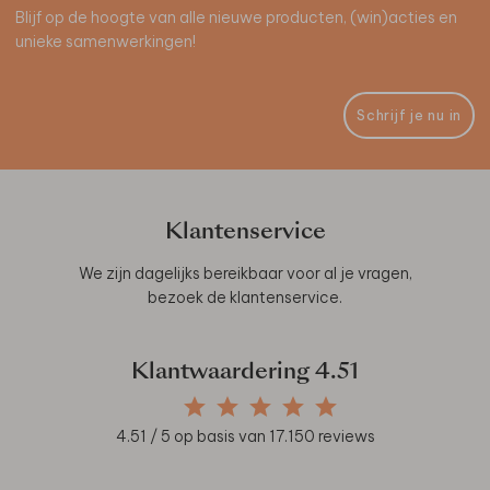
Blijf op de hoogte van alle nieuwe producten, (win)acties en
unieke samenwerkingen!
Schrijf je nu in
Klantenservice
We zijn dagelijks bereikbaar voor al je vragen,
bezoek de
klantenservice
.
Klantwaardering
4.51
4.51
/ 5 op basis van
17.150
reviews