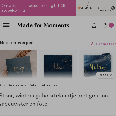
/
Ontwerp je schoolset en krijg tot €15
+
4.51
5
17.150
stapelkorting
reviews
-
0
Meer ontwerpen
Alle ontwerpe
Meer
Geboorte
Geboortekaartjes
Stoer, winters geboortekaartje met gouden
sneeuwster en foto