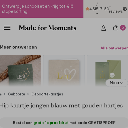
/
Ontwerp je schoolset en krijg tot €15
+
4.51
5
17.150
stapelkorting
reviews
-
0
Meer ontwerpen
Alle ontwerpe
Meer
Geboorte
Geboortekaartjes
Hip kaartje jongen blauw met gouden hartjes
Bestel een
gratis 1e proefdruk
met code
GRATISPROEF