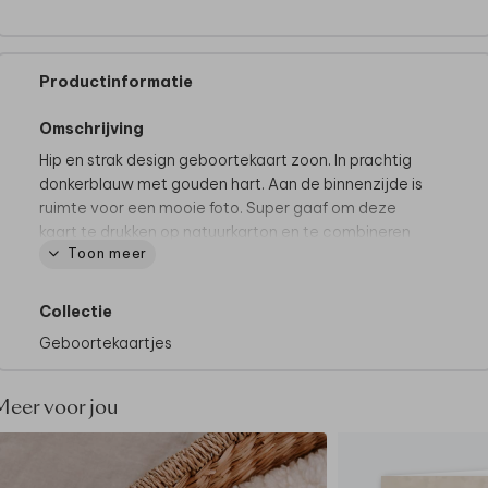
Productinformatie
Omschrijving
Hip en strak design geboortekaart zoon. In prachtig
donkerblauw met gouden hart. Aan de binnenzijde is
ruimte voor een mooie foto. Super gaaf om deze
kaart te drukken op natuurkarton en te combineren
Toon meer
met een gouden envelop.
Collectie
Geboortekaartjes
Meer voor jou