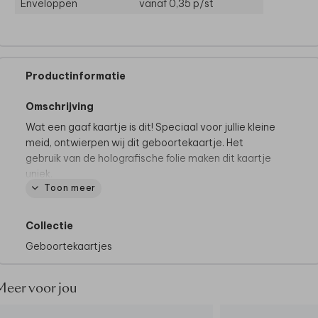
Enveloppen
vanaf 0,35
p/st
Productinformatie
Omschrijving
Wat een gaaf kaartje is dit! Speciaal voor jullie kleine
meid, ontwierpen wij dit geboortekaartje. Het
gebruik van de holografische folie maken dit kaartje
uniek.
Toon meer
Tips van onze makers:
• Kies voor de papiersoort softtouch.
Collectie
• Onze makers kiezen voor blush envelop.
Geboortekaartjes
• Maak de envelop dicht met een bijpassende
sluitzegel.
Meer voor jou
Bij Made for Moments gaan we altijd verder om jullie
moment super speciaal te maken. Wil je iets wijzigen