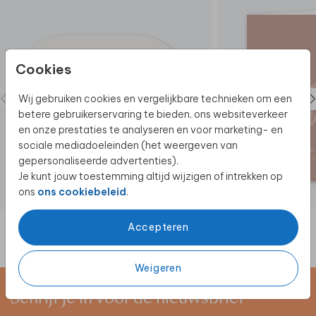
en staat deze optie er niet tussen? Neem dan gerust
contact met ons op.
We helpen je graag!
Prachtig! Bestel een uitvergroting van je
Cookies
geboortekaartje. Super gaaf voor aan de muur,
vraag het geboortekaartje in
poster formaat
hier
Wij gebruiken cookies en vergelijkbare technieken om een
aan.
betere gebruikerservaring te bieden, ons websiteverkeer
en onze prestaties te analyseren en voor marketing- en
sociale mediadoeleinden (het weergeven van
gepersonaliseerde advertenties).
Je kunt jouw toestemming altijd wijzigen of intrekken op
ons
ons cookiebeleid
.
Accepteren
Weigeren
Schrijf je in voor de nieuwsbrief