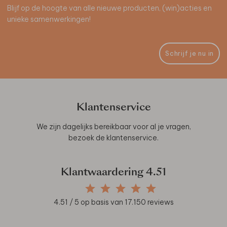
Blijf op de hoogte van alle nieuwe producten, (win)acties en
unieke samenwerkingen!
Schrijf je nu in
Klantenservice
We zijn dagelijks bereikbaar voor al je vragen,
bezoek de
klantenservice
.
Klantwaardering
4.51
4.51
/ 5 op basis van
17.150
reviews