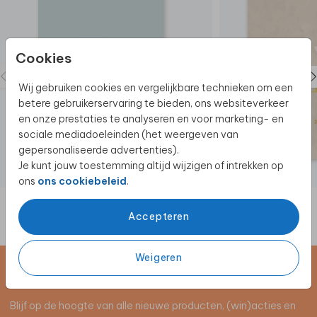
bij zowel de envelop als het kaartje.
Wil je het kaartje in een ander formaat? Heb je nog
vragen?
We helpen je graag!
Cookies
Van jullie geboortekaartje een blijvende herinnering
Wij gebruiken cookies en vergelijkbare technieken om een
maken? Bestel het geboortekaartje uitvergroot voor
betere gebruikerservaring te bieden, ons websiteverkeer
aan de muur! Klik hier voor meer
informatie
.
en onze prestaties te analyseren en voor marketing- en
sociale mediadoeleinden (het weergeven van
gepersonaliseerde advertenties).
Je kunt jouw toestemming altijd wijzigen of intrekken op
ons
ons cookiebeleid
.
Accepteren
Weigeren
Schrijf je in voor de nieuwsbrief
Blijf op de hoogte van alle nieuwe producten, (win)acties en