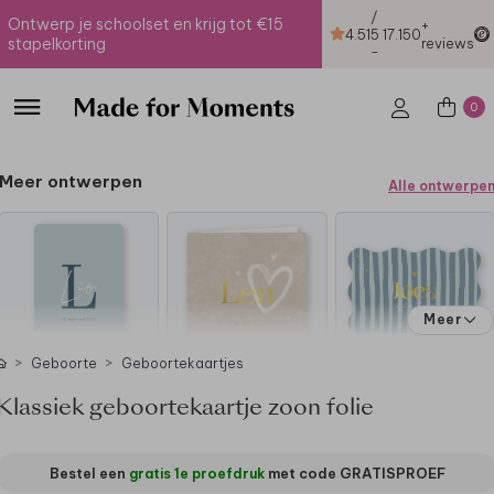
/
Ontwerp je schoolset en krijg tot €15
+
4.51
5
17.150
stapelkorting
reviews
-
0
Meer ontwerpen
Alle ontwerpe
Meer
Geboorte
Geboortekaartjes
Klassiek geboortekaartje zoon folie
Bestel een
gratis 1e proefdruk
met code
GRATISPROEF