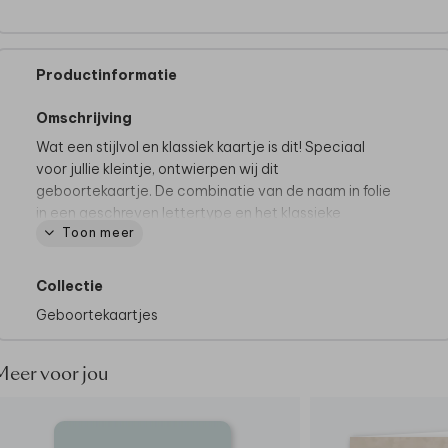
Productinformatie
Omschrijving
Wat een stijlvol en klassiek kaartje is dit! Speciaal
voor jullie kleintje, ontwierpen wij dit
geboortekaartje. De combinatie van de naam in folie
in een geschreven lettertype en het klassieke
Toon meer
lettertype met de achternaam maken dit kaartje
uniek.
Collectie
Tips van onze makers:
Geboortekaartjes
• Om de stijl compleet te maken kies je voor de
papiersoort coated karton.
• Een witte envelop kleur is het mooist bij dit
Meer voor jou
geboortekaartje.
• Maak de envelop dicht met een bijpassende
sluitzegel.
Sluitzegel hartje koper matcht perfect