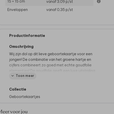
15 × 15 cm
vanaf 3,09
p/st
Enveloppen
vanaf 0,35
p/st
Productinformatie
Omschrijving
Wij zijn dol op dit lieve geboortekaartje voor een
jongen! De combinatie van het groene hartje en
cijfers combineert zo goed met echte goudfolie
elementjes! De goudfolie geeft een luxe uitstraling
Toon meer
aan de kaart. Mooi met een parelmoeren envelop en
koperfolie sluitzegel.
Collectie
Geboortekaartjes
Meer voor jou