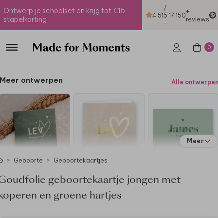
/
Ontwerp je schoolset en krijg tot €15
+
4.51
5
17.150
stapelkorting
reviews
-
0
Meer ontwerpen
Alle ontwerpe
Meer
Geboorte
Geboortekaartjes
Goudfolie geboortekaartje jongen met
koperen en groene hartjes