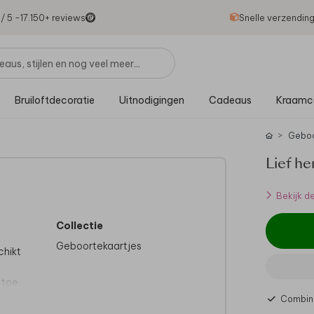
1
/ 5 -
17.150
+ reviews
Snelle verzendin
Bruiloftdecoratie
Uitnodigingen
Cadeaus
Kraamc
Gebo
Lief he
Bekijk d
Collectie
Geboortekaartjes
chikt
 toe.
Combine