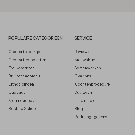
POPULAIRE CATEGORIEËN
SERVICE
Geboortekaartjes
Reviews
Geboorteproducten
Nieuwsbrief
Trouwkaarten
Samenwerken
Bruiloftdecoratie
Over ons
Uitnodigingen
Klachtenprocedure
Cadeaus
Duurzaam
Kraamcadeaus
In de media
Back to School
Blog
Bedrijfsgegevens