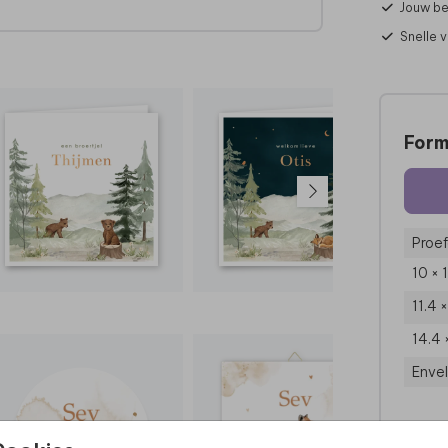
Jouw be
Snelle 
ht te
 deze
Form
Proef
10 × 
11.4 
14.4 
Enve