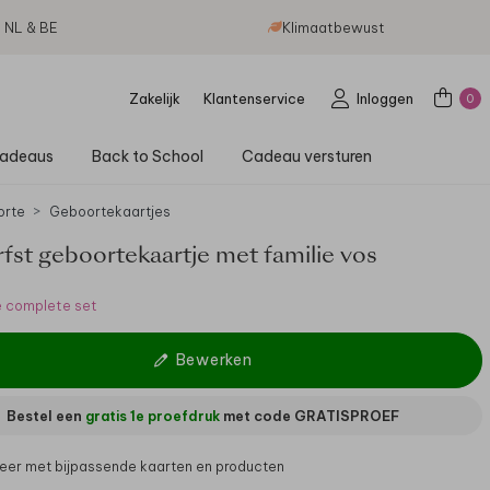
g NL & BE
Klimaatbewust
Zakelijk
Klantenservice
Inloggen
0
adeaus
Back to School
Cadeau versturen
orte
Geboortekaartjes
rfst geboortekaartje met familie vos
e complete set
Bewerken
Bestel een
gratis 1e proefdruk
met code
GRATISPROEF
er met bijpassende kaarten en producten