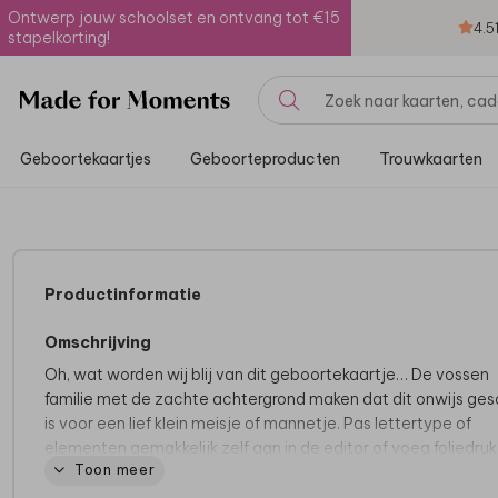
Ontwerp jouw schoolset en ontvang tot €15
4.5
stapelkorting!
Geboortekaartjes
Geboorteproducten
Trouwkaarten
Productinformatie
Omschrijving
Oh, wat worden wij blij van dit geboortekaartje… De vossen
familie met de zachte achtergrond maken dat dit onwijs ges
is voor een lief klein meisje of mannetje. Pas lettertype of
elementen gemakkelijk zelf aan in de editor of voeg foliedruk
Toon meer
Tips van onze makers: