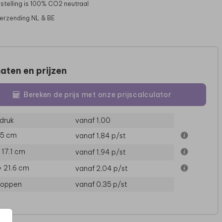
stelling is 100% CO2 neutraal
verzending NL & BE
aten en prijzen
Bereken de prijs met onze prijscalculator
druk
vanaf 1,00
15 cm
vanaf 1,84
p/st
× 17.1 cm
vanaf 1,94
p/st
× 21.6 cm
vanaf 2,04
p/st
loppen
vanaf 0,35
p/st