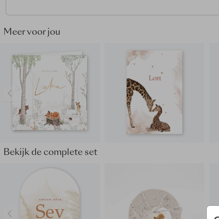
• Kies bij de papiersoort voor oudhollands
• Onze makers kiezen voor een roest envelop
• Maak het geboortekaartje helemaal af door de envelop dic
Meer voor jou
plakken met een
sluitsticker hartje
Dit geboortekaartje maakt deel uit van
een complete set in
stijl.
Bekijk de complete set