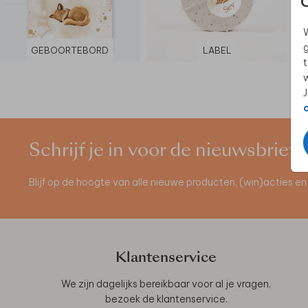
W
g
GEBOORTEBORD
LABEL
t
w
J
Schrijf je in voor de nieuwsbrief
Blijf op de hoogte van alle nieuwe producten, (win)acties 
Klantenservice
We zijn dagelijks bereikbaar voor al je vragen,
bezoek de
klantenservice
.