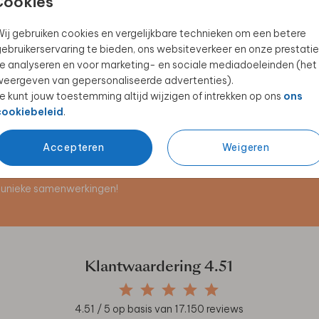
Cookies
ij gebruiken cookies en vergelijkbare technieken om een betere
ebruikerservaring te bieden, ons websiteverkeer en onze prestatie
TUINBORD
KERAMIEK
e analyseren en voor marketing- en sociale mediadoeleinden (het
eergeven van gepersonaliseerde advertenties).
e kunt jouw toestemming altijd wijzigen of intrekken op ons
ons
cookiebeleid
.
Accepteren
Weigeren
en unieke samenwerkingen!
Klantwaardering
4.51
4.51
/ 5 op basis van
17.150
reviews