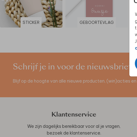
W
g
STICKER
GEBOORTEVLAG
t
w
J
Schrijf je in voor de nieuwsbrief
Blijf op de hoogte van alle nieuwe producten, (win)acties 
Klantenservice
We zijn dagelijks bereikbaar voor al je vragen,
bezoek de
klantenservice
.