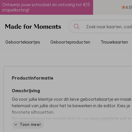
Ontwerp jouw schoolset en ontvang tot €15
4.5
stapelkorting!
Geboortekaartjes
Geboorteproducten
Trouwkaarten
Productinformatie
Omschrijving
Ga voor jullie kleintje voor dit lieve geboortekaartje en maak
helemaal van jullie door het te bewerken in de editor. Kies je
favoriete silhouetten.
Dit geboortekaartje maakt deel uit van
een complete set in
Toon meer
stijl.