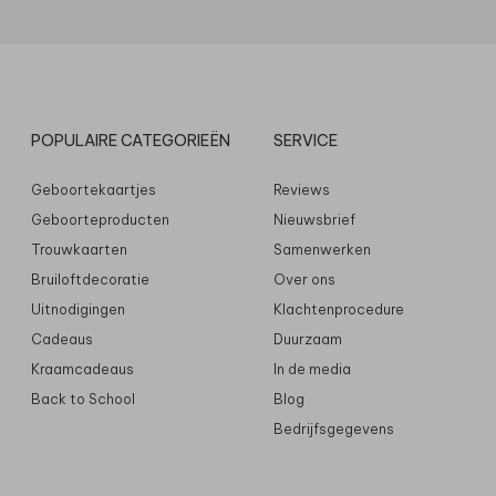
POPULAIRE CATEGORIEËN
SERVICE
Geboortekaartjes
Reviews
Geboorteproducten
Nieuwsbrief
Trouwkaarten
Samenwerken
Bruiloftdecoratie
Over ons
Uitnodigingen
Klachtenprocedure
Cadeaus
Duurzaam
Kraamcadeaus
In de media
Back to School
Blog
Bedrijfsgegevens