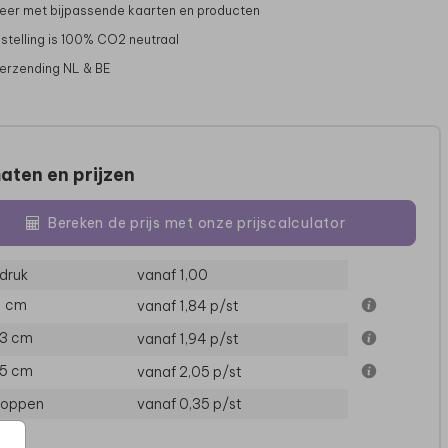
er met bijpassende kaarten en producten
stelling is 100% CO2 neutraal
verzending NL & BE
aten en prijzen
Bereken de prijs met onze prijscalculator
druk
vanaf 1,00
11 cm
vanaf 1,84
p/st
13 cm
vanaf 1,94
p/st
15 cm
vanaf 2,05
p/st
loppen
vanaf 0,35
p/st