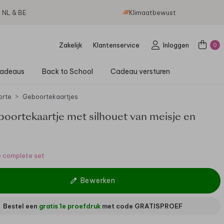
g NL & BE
Klimaatbewust
Zakelijk
Klantenservice
Inloggen
0
adeaus
Back to School
Cadeau versturen
orte
Geboortekaartjes
boortekaartje met silhouet van meisje en
e complete set
Bewerken
Bestel een
gratis 1e proefdruk
met code
GRATISPROEF