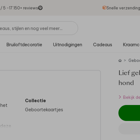
1
/ 5 -
17.150
+ reviews
Snelle verzendin
Bruiloftdecoratie
Uitnodigingen
Cadeaus
Kraamc
Gebo
Lief ge
hond
Bekijk d
Collectie
 het
Geboortekaartjes
 deze