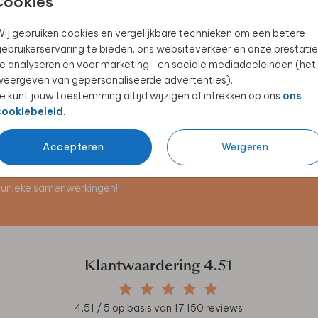
Cookies
ij gebruiken cookies en vergelijkbare technieken om een betere
ebruikerservaring te bieden, ons websiteverkeer en onze prestatie
KRAAMBORRELKAARTJE
KRAAMBEZOEKBOEK
e analyseren en voor marketing- en sociale mediadoeleinden (het
eergeven van gepersonaliseerde advertenties).
e kunt jouw toestemming altijd wijzigen of intrekken op ons
ons
cookiebeleid
.
Accepteren
Weigeren
en unieke samenwerkingen!
Klantwaardering
4.51
4.51
/ 5 op basis van
17.150
reviews