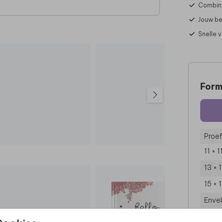
Combine
Jouw be
Snelle 
Form
Proef
11 × 
13 × 
15 × 
Enve