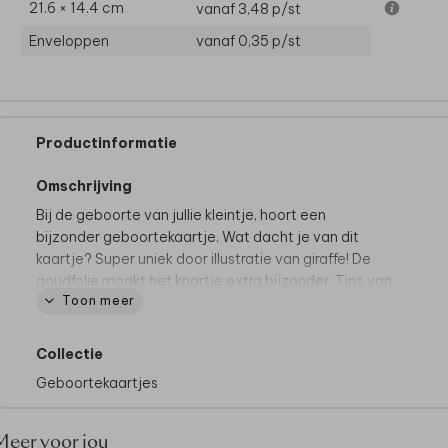
21.6 × 14.4 cm
vanaf 3,48
p/st
Enveloppen
vanaf 0,35
p/st
Productinformatie
Omschrijving
Bij de geboorte van jullie kleintje, hoort een
bijzonder geboortekaartje. Wat dacht je van dit
kaartje? Super uniek door illustratie van giraffe! De
goudfolie maakt het kaartje extra bijzonder. Tips van
Toon meer
onze makers:
• Maak de look compleet met de papiersoort
coated karton.
Collectie
• Onze okergele envelop is prachtig bij dit ontwerp.
Geboortekaartjes
• Maak de envelop dicht met een bijpassende
sluitzegel.
Dit geboortekaartje maakt deel uit van
een
Meer voor jou