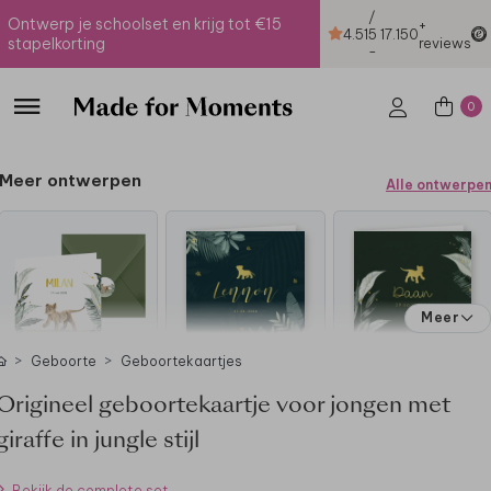
/
Ontwerp je schoolset en krijg tot €15
+
4.51
5
17.150
stapelkorting
reviews
-
0
Meer ontwerpen
Alle ontwerpe
Meer
Geboorte
Geboortekaartjes
Origineel geboortekaartje voor jongen met
giraffe in jungle stijl
Bekijk de complete set