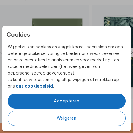
complete set in deze stijl.
Wil je het kaartje in een ander formaat of heb je nog
vragen?
We helpen je graag!
Prachtig! Bestel een uitvergroting van je
Cookies
geboortekaartje. Super gaaf voor aan de muur,
vraag het geboortekaartje in
poster formaat
hier
Wij gebruiken cookies en vergelijkbare technieken om een
aan.
betere gebruikerservaring te bieden, ons websiteverkeer
en onze prestaties te analyseren en voor marketing- en
sociale mediadoeleinden (het weergeven van
gepersonaliseerde advertenties).
Je kunt jouw toestemming altijd wijzigen of intrekken op
ons
ons cookiebeleid
.
Accepteren
Weigeren