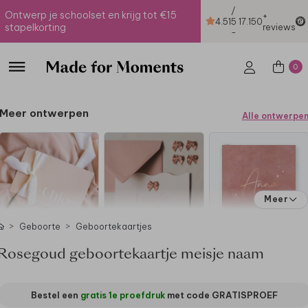
/
Ontwerp je schoolset en krijg tot €15
+
4.51
5
17.150
stapelkorting
reviews
-
0
Meer ontwerpen
Alle ontwerpe
Meer
Geboorte
Geboortekaartjes
Rosegoud geboortekaartje meisje naam
Bestel een
gratis 1e proefdruk
met code
GRATISPROEF