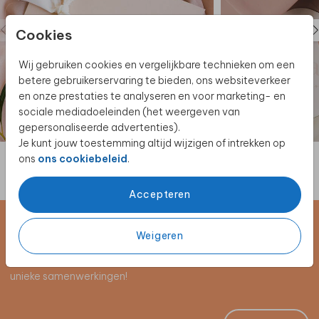
Bestel een poster van je geboortekaartje. Super
gaaf voor aan de muur, vraag het geboortekaartje in
Cookies
poster formaat
hier aan.
Wij gebruiken cookies en vergelijkbare technieken om een
betere gebruikerservaring te bieden, ons websiteverkeer
en onze prestaties te analyseren en voor marketing- en
sociale mediadoeleinden (het weergeven van
gepersonaliseerde advertenties).
Je kunt jouw toestemming altijd wijzigen of intrekken op
ons
ons cookiebeleid
.
Accepteren
Schrijf je in voor de nieuwsbrief
Weigeren
Blijf op de hoogte van alle nieuwe producten, (win)acties en
unieke samenwerkingen!