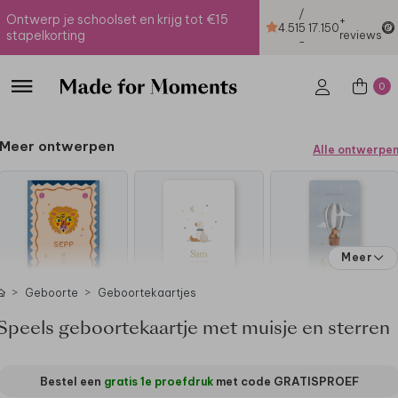
/
Ontwerp je schoolset en krijg tot €15
+
4.51
5
17.150
stapelkorting
reviews
-
0
Meer ontwerpen
Alle ontwerpe
Meer
Geboorte
Geboortekaartjes
Speels geboortekaartje met muisje en sterren
Bestel een
gratis 1e proefdruk
met code
GRATISPROEF