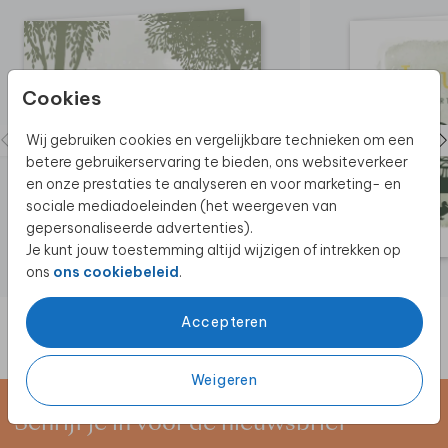
Bij Made for Moments gaan we altijd verder om jullie
moment super speciaal te maken. Wil je iets wijzigen
Cookies
en staat deze optie er niet tussen of wil je dit kaartje
in een ander formaat? Neem dan contact met ons
Wij gebruiken cookies en vergelijkbare technieken om een
op.
We helpen je graag!
betere gebruikerservaring te bieden, ons websiteverkeer
en onze prestaties te analyseren en voor marketing- en
Zo leuk! Je kunt het geboortekaartje in poster
sociale mediadoeleinden (het weergeven van
formaat bestellen. Vraag het geboortekaartje in
gepersonaliseerde advertenties).
poster formaat
hier aan.
Je kunt jouw toestemming altijd wijzigen of intrekken op
ons
ons cookiebeleid
.
Accepteren
Weigeren
Schrijf je in voor de nieuwsbrief