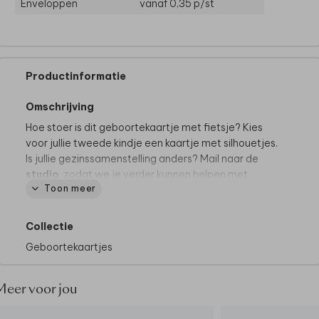
Enveloppen
vanaf 0,35
p/st
Productinformatie
Omschrijving
Hoe stoer is dit geboortekaartje met fietsje? Kies
voor jullie tweede kindje een kaartje met silhouetjes.
Is jullie gezinssamenstelling anders? Mail naar de
studio
, zodat we je verder kunnen helpen met
Toon meer
aangepaste silhouetjes.
Tips van onze makers:
Collectie
• De papiersoort coated karton past mooi bij dit
Geboortekaartjes
ontwerp.
• Onze makers kiezen voor een donkergroene
envelop
Meer voor jou
• Maak het geboortekaartje helemaal af door de
envelop dicht te plakken met een
sluitsticker hartje