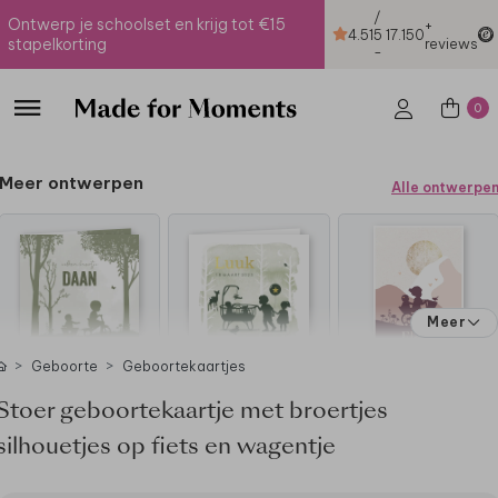
/
Ontwerp je schoolset en krijg tot €15
+
4.51
5
17.150
stapelkorting
reviews
-
0
Meer ontwerpen
Alle ontwerpe
Meer
Geboorte
Geboortekaartjes
Stoer geboortekaartje met broertjes
silhouetjes op fiets en wagentje