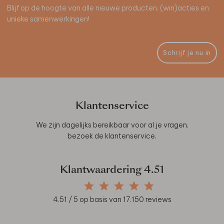
Blijf op de hoogte van alle nieuwe producten, (win)acties en
unieke samenwerkingen!
Schrijf je nu in
Klantenservice
We zijn dagelijks bereikbaar voor al je vragen,
bezoek de
klantenservice
.
Klantwaardering
4.51
4.51
/ 5 op basis van
17.150
reviews