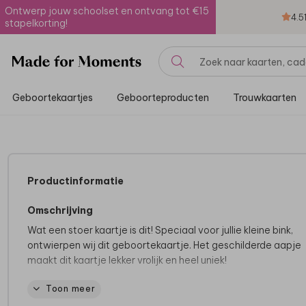
Ontwerp jouw schoolset en ontvang tot €15
4.5
stapelkorting!
Geboortekaartjes
Geboorteproducten
Trouwkaarten
Productinformatie
Omschrijving
Wat een stoer kaartje is dit! Speciaal voor jullie kleine bink,
ontwierpen wij dit geboortekaartje. Het geschilderde aapje
maakt dit kaartje lekker vrolijk en heel uniek!
Toon meer
Tips van onze makers:
• Maak de look compleet met de papiersoort oud-hollands.