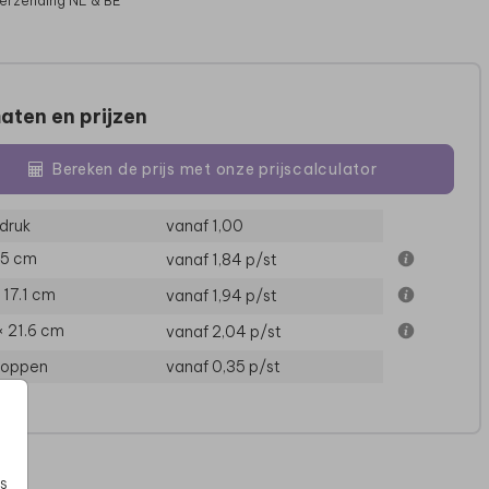
verzending NL & BE
aten en prijzen
Bereken de prijs met onze prijscalculator
druk
vanaf 1,00
15 cm
vanaf 1,84
p/st
× 17.1 cm
vanaf 1,94
p/st
× 21.6 cm
vanaf 2,04
p/st
loppen
vanaf 0,35
p/st
s