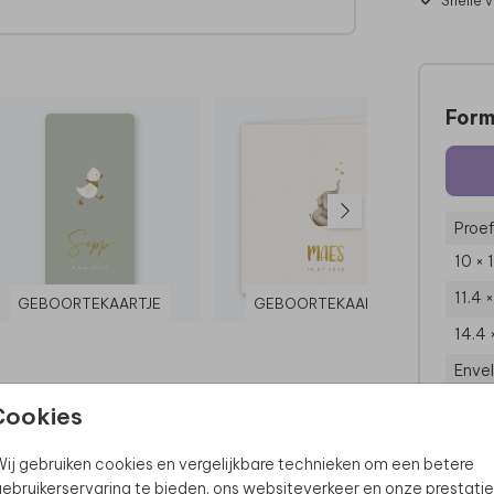
Snelle 
?
We
Form
uper
Proef
10 × 
11.4 
GEBOORTEKAARTJE
GEBOORTEKAARTJE
14.4 
Enve
Cookies
ij gebruiken cookies en vergelijkbare technieken om een betere
ebruikerservaring te bieden, ons websiteverkeer en onze prestatie