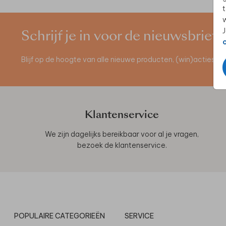
t
w
J
Schrijf je in voor de nieuwsbrief
Blijf op de hoogte van alle nieuwe producten, (win)acties 
Klantenservice
We zijn dagelijks bereikbaar voor al je vragen,
bezoek de
klantenservice
.
POPULAIRE CATEGORIEËN
SERVICE