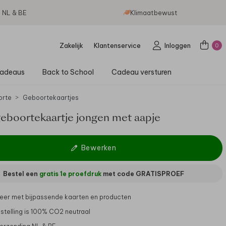
g NL & BE
Klimaatbewust
Zakelijk
Klantenservice
Inloggen
0
adeaus
Back to School
Cadeau versturen
orte
Geboortekaartjes
geboortekaartje jongen met aapje
Bewerken
Bestel een
gratis 1e proefdruk
met code
GRATISPROEF
er met bijpassende kaarten en producten
stelling is 100% CO2 neutraal