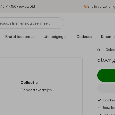
1
/ 5 -
17.150
+ reviews
Snelle verzendin
Bruiloftdecoratie
Uitnodigingen
Cadeaus
Kraamc
Gebo
Stoer 
Collectie
Geboortekaartjes
Combine
Jouw be