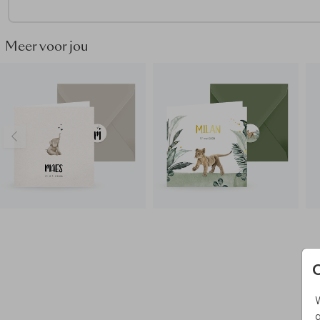
• De roestbruine envelop is prachtig bij dit ontwerp.
• Maak de envelop dicht met een bijpassende
sluitzegel.
Meer voor jou
Wil je het kaartje in een ander formaat of heb je nog vragen
helpen je graag!
Prachtig! Bestel een uitvergroting van je geboortekaartje. S
gaaf voor aan de muur, vraag het geboortekaartje in
poster
formaat
hier aan.
W
g