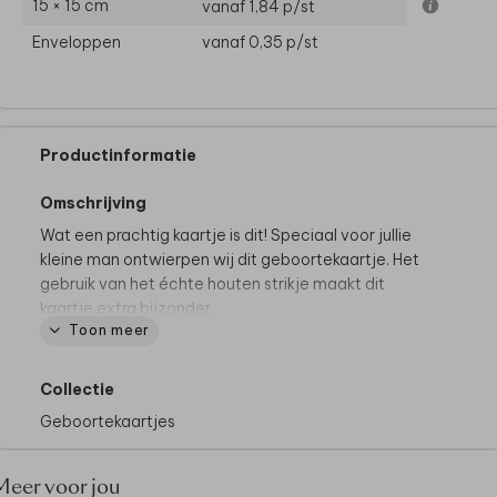
15 × 15 cm
vanaf 1,84
p/st
Enveloppen
vanaf 0,35
p/st
Productinformatie
Omschrijving
Wat een prachtig kaartje is dit! Speciaal voor jullie
kleine man ontwierpen wij dit geboortekaartje. Het
gebruik van het échte houten strikje maakt dit
kaartje extra bijzonder.
Toon meer
Goed om te weten:
de houten strikjes worden niet
standaard meegeleverd, deze kun je zelf toevoegen
tijdens het bestelproces. Je vindt alle houten
Collectie
elementjes
hier
. Wanneer je de kaartjes ontvangt,
Geboortekaartjes
kun je het strikje er zelf opplakken.
Meer voor jou