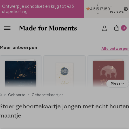
/
Ontwerp je schoolset en krijg tot €15
+
4.51
5
17.150
stapelkorting
reviews
-
0
Meer ontwerpen
Alle ontwerpe
Meer
Geboorte
Geboortekaartjes
Stoer geboortekaartje jongen met echt houte
maantje