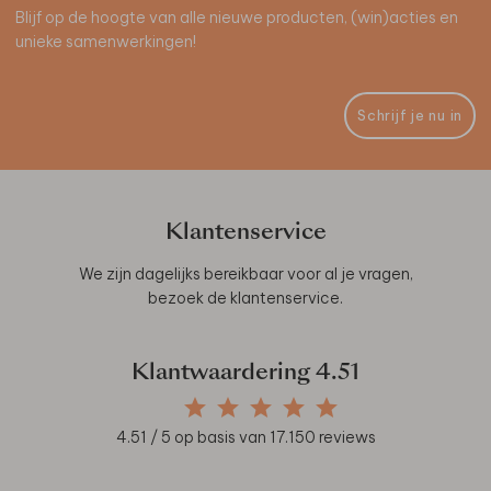
Blijf op de hoogte van alle nieuwe producten, (win)acties en
unieke samenwerkingen!
Schrijf je nu in
Klantenservice
We zijn dagelijks bereikbaar voor al je vragen,
bezoek de
klantenservice
.
Klantwaardering
4.51
4.51
/ 5 op basis van
17.150
reviews