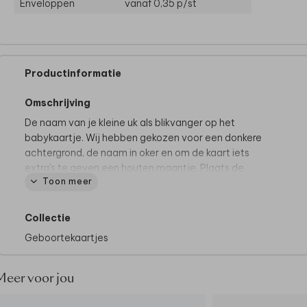
Enveloppen
vanaf 0,35
p/st
Productinformatie
Omschrijving
De naam van je kleine uk als blikvanger op het
babykaartje. Wij hebben gekozen voor een donkere
achtergrond, de naam in oker en om de kaart iets
extra's te geven een houten maantje. Plaats de
Toon meer
naam en kies je favoriete lettertype. Aan de
binnenkant van de kaart is ruimte voor een
persoonlijke foto.
Collectie
Goed om te weten:
de houten maantjes worden
Geboortekaartjes
niet standaard meegeleverd, deze kun je zelf
toevoegen tijdens het bestelproces. Je vindt alle
houten elementjes
hier
. Wanneer je de kaartjes
Meer voor jou
ontvangt, kun je het maantje er zelf opplakken.