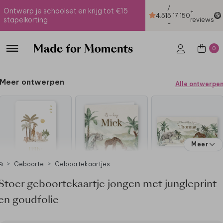
/
Ontwerp je schoolset en krijg tot €15
+
4.51
5
17.150
stapelkorting
reviews
-
0
Meer ontwerpen
Alle ontwerpe
Meer
Geboorte
Geboortekaartjes
Stoer geboortekaartje jongen met jungleprint
en goudfolie