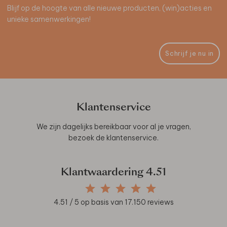
Blijf op de hoogte van alle nieuwe producten, (win)acties en
unieke samenwerkingen!
Schrijf je nu in
Klantenservice
We zijn dagelijks bereikbaar voor al je vragen,
bezoek de
klantenservice
.
Klantwaardering
4.51
4.51
/ 5 op basis van
17.150
reviews