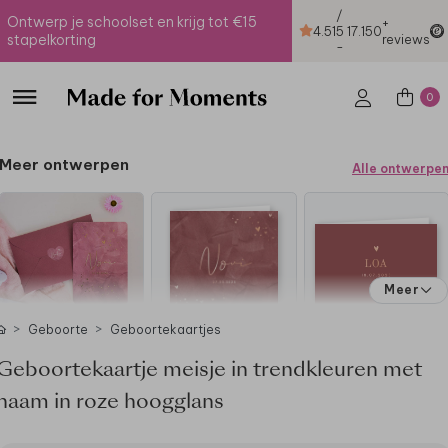
/
Ontwerp je schoolset en krijg tot €15
+
4.51
5
17.150
stapelkorting
reviews
-
0
Meer ontwerpen
Alle ontwerpe
Meer
Geboorte
Geboortekaartjes
Geboortekaartje meisje in trendkleuren met
naam in roze hoogglans