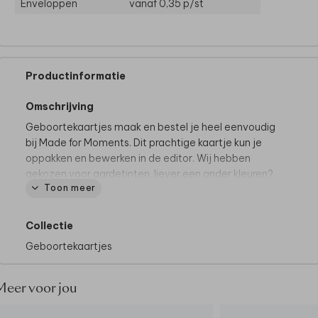
Enveloppen
vanaf 0,35
p/st
Productinformatie
Omschrijving
Geboortekaartjes maak en bestel je heel eenvoudig
bij Made for Moments. Dit prachtige kaartje kun je
oppakken en bewerken in de editor. Wij hebben
gekozen voor aardetinten, liever een ander kleuren?
Toon meer
Dit kun je heel gemakkelijk zelf aanpassen!
Tips van onze makers:
Collectie
• Kies bij de papiersoort voor oudhollands
Geboortekaartjes
• Onze makers kiezen voor een kraft envelop
• Maak het geboortekaartje helemaal af door de
envelop dicht te plakken met een
sluitsticker hartje
Meer voor jou
Hoe kondig jij de geboorte van de kleine aan? Vraag