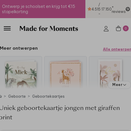
/
Ontwerp je schoolset en krijg tot €15
+
4.51
5
17.150
stapelkorting
reviews
-
0
Meer ontwerpen
Alle ontwerpe
Meer
Geboorte
Geboortekaartjes
Uniek geboortekaartje jongen met giraffen
print