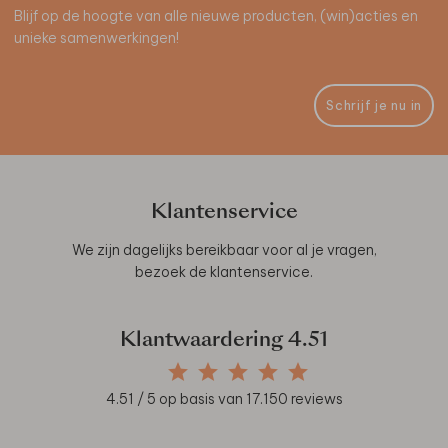
Blijf op de hoogte van alle nieuwe producten, (win)acties en
unieke samenwerkingen!
Schrijf je nu in
Klantenservice
We zijn dagelijks bereikbaar voor al je vragen,
bezoek de
klantenservice
.
Klantwaardering
4.51
4.51
/ 5 op basis van
17.150
reviews