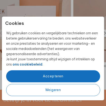
aan. Zowel rond als vierkant beschikbaar.
Cookies
Wij gebruiken cookies en vergelijkbare technieken om een
betere gebruikerservaring te bieden, ons websiteverkeer
en onze prestaties te analyseren en voor marketing- en
sociale mediadoeleinden (het weergeven van
gepersonaliseerde advertenties).
Je kunt jouw toestemming altijd wijzigen of intrekken op
ons
ons cookiebeleid
.
ORI
Accepteren
Weigeren
Schrijf je in voor de nieuwsbrief