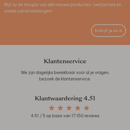
Blijf op de hoogte van alle nieuwe producten, (win)acties en
unieke samenwerkingen!
Schrijf je nu in
Klantenservice
We zijn dagelijks bereikbaar voor al je vragen,
bezoek de
klantenservice
.
Klantwaardering
4.51
4.51
/ 5 op basis van
17.150
reviews