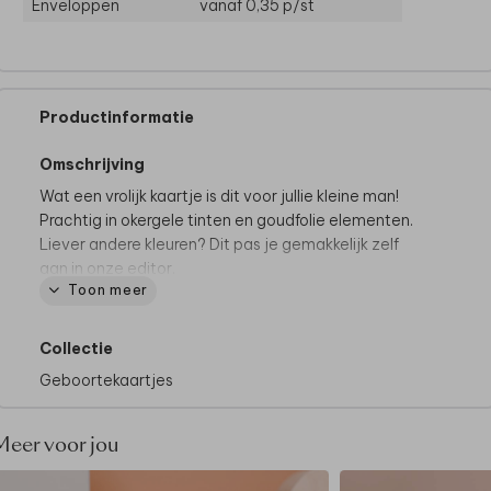
Enveloppen
vanaf 0,35
p/st
Productinformatie
Omschrijving
Wat een vrolijk kaartje is dit voor jullie kleine man!
Prachtig in okergele tinten en goudfolie elementen.
Liever andere kleuren? Dit pas je gemakkelijk zelf
aan in onze editor.
Toon meer
Tips van onze makers:
• Kies bij de papiersoort voor coated karton
Collectie
• Onze makers kiezen voor een biotop envelop
Geboortekaartjes
• Maak het geboortekaartje helemaal af door de
envelop dicht te plakken met een
sluitsticker hartje
Meer voor jou
Hoe kondig jij de geboorte van de kleine aan? Vraag
hier een
raamsticker
in stijl van je geboortekaartje