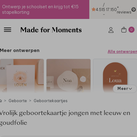
/
Ontwerp je schoolset en krijg tot €15
+
4.51
5
17.150
stapelkorting
reviews
-
0
Meer ontwerpen
Alle ontwerpe
Meer
Geboorte
Geboortekaartjes
Vrolijk geboortekaartje jongen met leeuw en
goudfolie