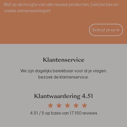
Blijf op de hoogte van alle nieuwe producten, (win)acties en
unieke samenwerkingen!
Schrijf je nu in
Klantenservice
We zijn dagelijks bereikbaar voor al je vragen,
bezoek de
klantenservice
.
Klantwaardering
4.51
4.51
/ 5 op basis van
17.150
reviews