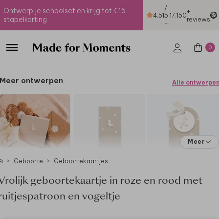
/
Ontwerp je schoolset en krijg tot €15
+
4.51
5
17.150
stapelkorting
reviews
-
0
Meer ontwerpen
Alle ontwerpe
Meer
Geboorte
Geboortekaartjes
Vrolijk geboortekaartje in roze en rood met
ruitjespatroon en vogeltje