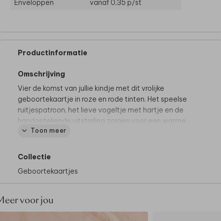
Enveloppen
vanaf 0,35
p/st
Productinformatie
Omschrijving
Vier de komst van jullie kindje met dit vrolijke
geboortekaartje in roze en rode tinten. Het speelse
ruitjespatroon, het lieve vogeltje met hartje en de
handgetekende uitstraling zorgen voor een warme
Toon meer
en unieke aankondiging. Personaliseer het kaartje
eenvoudig met naam, kleuren, lettertypes en
teksten in de online editor.
Collectie
Geboortekaartjes
Meer voor jou