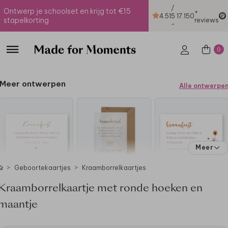
/
Ontwerp je schoolset en krijg tot €15
+
4.51
5
17.150
stapelkorting
reviews
-
0
Meer ontwerpen
Alle ontwerpe
Meer
Geboortekaartjes
Kraamborrelkaartjes
Kraamborrelkaartje met ronde hoeken en
maantje