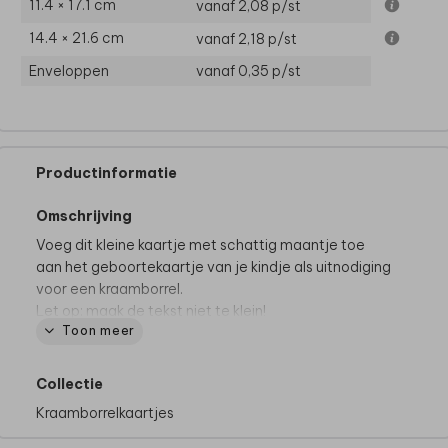
11.4 × 17.1 cm
vanaf 2,08
p/st
14.4 × 21.6 cm
vanaf 2,18
p/st
Enveloppen
vanaf 0,35
p/st
Productinformatie
Omschrijving
Voeg dit kleine kaartje met schattig maantje toe
aan het geboortekaartje van je kindje als uitnodiging
voor een kraamborrel.
Let op: maak de tekst niet te klein!
Toon meer
Collectie
Kraamborrelkaartjes