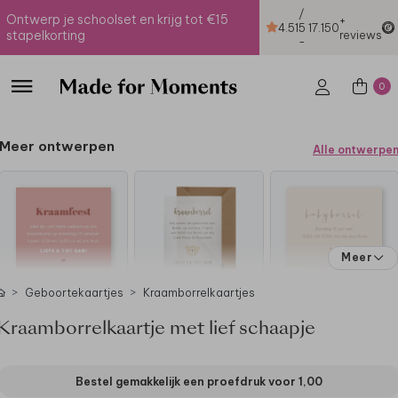
/
Ontwerp je schoolset en krijg tot €15
+
4.51
5
17.150
stapelkorting
reviews
-
0
Meer ontwerpen
Alle ontwerpe
Meer
Geboortekaartjes
Kraamborrelkaartjes
Kraamborrelkaartje met lief schaapje
Bestel gemakkelijk een proefdruk voor
1,00