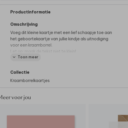
Productinformatie
Omschrijving
Voeg dit kleine kaartje met een lief schaapje toe aan
het geboortekaartje van jullie kindje als uitnodiging
voor een kraamborrel.
Let op: maak de tekst niet te klein!
Toon meer
Collectie
Kraamborrelkaartjes
Meer voor jou