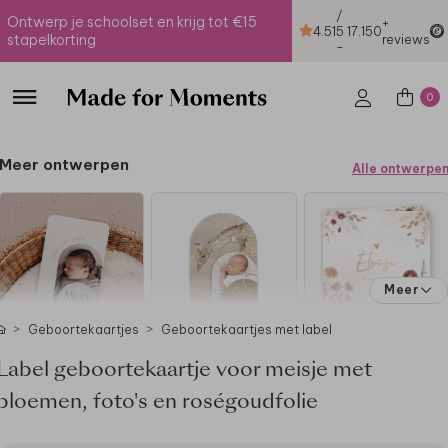
/
Ontwerp je schoolset en krijg tot €15
+
4.51
5
17.150
stapelkorting
reviews
-
0
Meer ontwerpen
Alle ontwerpe
Meer
Geboortekaartjes
Geboortekaartjes met label
Label geboortekaartje voor meisje met
bloemen, foto's en roségoudfolie